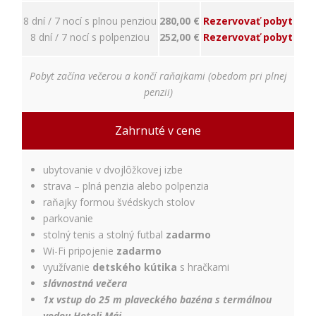
nám
porozumieť,
8 dní / 7 nocí s plnou penziou
280,00 €
Rezervovať pobyt
ako
8 dní / 7 nocí s polpenziou
252,00 €
Rezervovať pobyt
návštevníci
používajú
našu stránku,
Pobyt začína večerou a končí raňajkami (obedom pri plnej
aby sme ju
penzii)
mohli
zlepšovať.
Tieto
Zahrnuté v cene
cookies
zhromažďujú
informácie
ubytovanie v dvojlôžkovej izbe
anonymne.
strava – plná penzia alebo polpenzia
Účel: analýza
raňajky formou švédskych stolov
návštevnosti,
vylepšenie
parkovanie
obsahu;
stolný tenis a stolný futbal
zadarmo
Právny
Wi-Fi pripojenie
zadarmo
základ:
využívanie
detského kútika
s hračkami
súhlas
slávnostná večera
návštevníka
1x vstup do 25 m plaveckého bazéna s termálnou
vodou Hoteli Máj