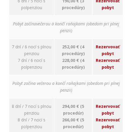
6 dní / 5 nocí s
190,00 € (3
Rezervovať
relevantnej
reklamy a meranie
polpenziou
procedúry)
pobyt
úspešnosti našich
reklamných
kampaní. Tieto
Pobyt začínavečerou a končí raňajkami (obedom pri plnej
cookies môžu byť
penzii)
nastavené aj
partnermi, ako je
Google. Účel:
7 dní / 6 nocí s plnou
252,00 € (4
Rezervovať
zobrazovanie
penziou
procedúry)
pobyt
personalizovaných
7 dní / 6 nocí s
228,00 € (4
Rezervovať
reklám; Právny
polpenziou
procedúry)
pobyt
základ: súhlas
návštevníka
Pobyt začína večerou a končí raňajkami (obedom pri plnej
penzii)
8 dní / 7 nocí s plnou
294,00 € (5
Rezervovať
penziou
procedúr)
pobyt
8 dní / 7 nocí s
266,00 € (5
Rezervovať
polpenziou
procedúr)
pobyt