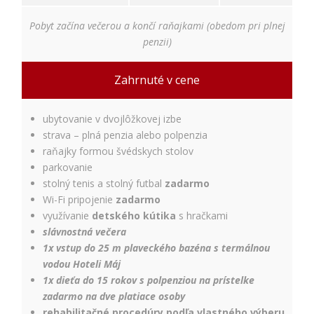
Pobyt začína večerou a končí raňajkami (obedom pri plnej
penzii)
Zahrnuté v cene
ubytovanie v dvojlôžkovej izbe
strava – plná penzia alebo polpenzia
raňajky formou švédskych stolov
parkovanie
stolný tenis a stolný futbal
zadarmo
Wi-Fi pripojenie
zadarmo
využívanie
detského kútika
s hračkami
slávnostná večera
1
x vstup do 25 m plaveckého bazéna s termálnou
vodou Hoteli Máj
1x dieťa do 15 rokov s polpenziou na prístelke
zadarmo na dve platiace osoby
rehabilitačné procedúry podľa vlastného výberu