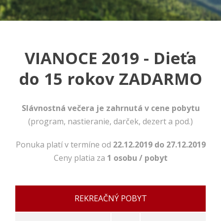
VIANOCE 2019 - Dieťa
do 15 rokov ZADARMO
Slávnostná večera je zahrnutá v cene pobytu
(program, nastieranie, darček, dezert a pod.)
Nevyhnutné
Ponuka platí v termíne od
22.12.2019 do 27.12.2019
Tieto cookies
Ceny platia za
1 osobu / pobyt
sú
nevyhnutné
pre správne
fungovanie
našej webovej
REKREAČNÝ POBYT
stránky.
Zahŕňajú