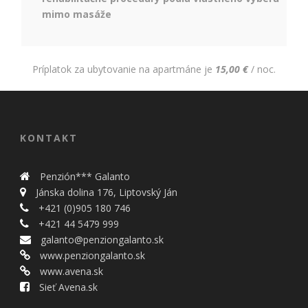
mimo masáže
Príplatok za ubytovanie na apartmáne je
15,00 €
/ noc.
KONTAKT
Penzión*** Galanto
Jánska dolina 176, Liptovský Ján
+421 (0)905 180 746
+421 44 5479 999
galanto@penziongalanto.sk
www.penziongalanto.sk
www.avena.sk
Sieť Avena.sk