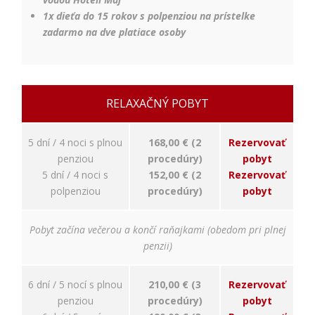
Používateľská
1x dieťa do 15 rokov s polpenziou na prístelke
spokojnosť
zadarmo na dve platiace osoby
Aby naša
stránka počas
vašej návštevy
fungovala čo
najlepšie. Ak
RELAXAČNÝ POBYT
tieto súbory
cookie
odmietnete,
5 dní / 4 noci s plnou
168,00 € (2
Rezervovať
niektoré
penziou
procedúry)
pobyt
funkcie z
5 dní / 4 noci s
152,00 € (2
Rezervovať
webovej
stránky
polpenziou
procedúry)
pobyt
zmiznú.
Pobyt začína večerou a končí raňajkami (obedom pri plnej
penzii)
Marketing
Používame
marketingové
6 dní / 5 nocí s plnou
210,00 € (3
Rezervovať
cookies na
penziou
procedúry)
pobyt
zobrazovanie