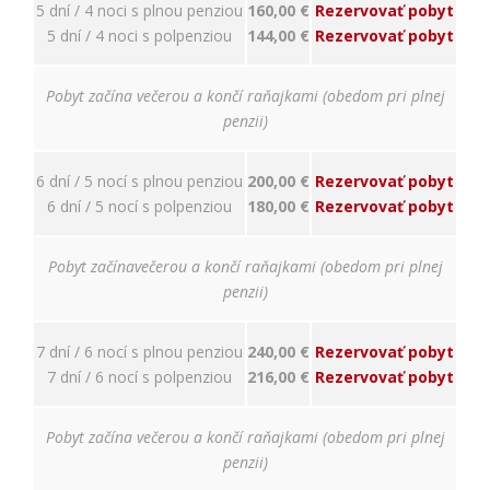
napríklad
5 dní / 4 noci s plnou penziou
160,00 €
Rezervovať pobyt
prihlásenie,
5 dní / 4 noci s polpenziou
144,00 €
Rezervovať pobyt
bezpečnostné
nastavenia
alebo
Pobyt začína večerou a končí raňajkami (obedom pri plnej
predvyplnenie
penzii)
formulárov.
Bez týchto
cookies by
6 dní / 5 nocí s plnou penziou
200,00 €
Rezervovať pobyt
stránka
6 dní / 5 nocí s polpenziou
180,00 €
Rezervovať pobyt
nemohla
správne
fungovať. Účel:
Pobyt začínavečerou a končí raňajkami (obedom pri plnej
zaistenie
penzii)
funkčnosti
webu; Právny
základ:
7 dní / 6 nocí s plnou penziou
240,00 €
Rezervovať pobyt
oprávnený
7 dní / 6 nocí s polpenziou
216,00 €
Rezervovať pobyt
záujem
Pobyt začína večerou a končí raňajkami (obedom pri plnej
Štatistiky
penzii)
Pomáhajú