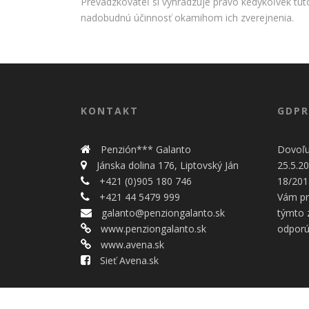
Prevádzkovateľ si vyhradzuje právo kedykoľvek tú
nadobudnú účinnosť okamihom ich zverejnenia.
KONTAKT
GDPR
Penzión*** Galanto
Dovoľu
Jánska dolina 176, Liptovský Ján
25.5.20
+421 (0)905 180 746
18/201
+421 44 5479 999
Vám pr
galanto@penziongalanto.sk
týmto
www.penziongalanto.sk
odporú
www.avena.sk
Sieť Avena.sk