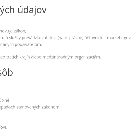
ako
ných údajov
návštevníci
používajú
našu stránku,
aby sme ju
mohli
anovuje zákon,
zlepšovať.
kytujú služby prevádzkovateľovi (napr. právne, účtovnícke, marketingové
Tieto
jednaných používateľom.
cookies
zhromažďujú
informácie
do tretích krajín alebo medzinárodným organizáciám.
anonymne.
Účel: analýza
sôb
návštevnosti,
vylepšenie
obsahu;
Právny
základ:
úplné,
súhlas
návštevníka
 prípadoch stanovených zákonom,
Používateľská
ovi,