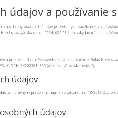
 údajov a používanie s
ania a ochrany osobných údajov poskytnutých používateľmi v súvislost
tel s.r.o., Jánska dolina 2224, 032 03 Liptovský Ján (ďalej len „Webo
 prostredníctvom Webového sídla je spoločnosť Relax Hotel s.r.o.,
Nevyhnutné
95, IČ DPH: SK2023614395 (ďalej len „Prevádzkovateľ“).
Tieto cookies
sú
ých údajov
nevyhnutné
pre správne
fungovanie
 platnými právnymi predpismi, najmä so zákonom č. 18/2018 Z. z. o
našej webovej
stránky.
Zahŕňajú
napríklad
 osobných údajov
prihlásenie,