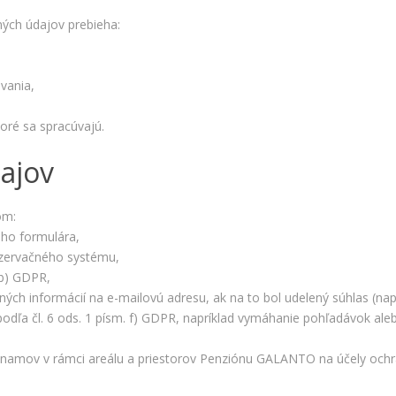
bezpečnostné
nastavenia
ých údajov prebieha:
alebo
predvyplnenie
formulárov.
vania,
Bez týchto
cookies by
stránka
oré sa spracúvajú.
nemohla
správne
dajov
fungovať. Účel:
zaistenie
funkčnosti
om:
webu; Právny
ho formulára,
základ:
oprávnený
ezervačného systému,
záujem
 b) GDPR,
ných informácií na e-mailovú adresu, ak na to bol udelený súhlas (nap
dľa čl. 6 ods. 1 písm. f) GDPR, napríklad vymáhanie pohľadávok al
Štatistiky
Pomáhajú
áznamov v rámci areálu a priestorov Penziónu GALANTO na účely och
nám
porozumieť,