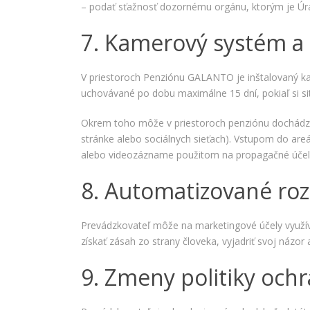
– podať sťažnosť dozornému orgánu, ktorým je Úra
7. Kamerový systém a 
V priestoroch Penziónu GALANTO je inštalovaný 
uchovávané po dobu maximálne 15 dní, pokiaľ si sit
Okrem toho môže v priestoroch penziónu dochádzať
stránke alebo sociálnych sieťach). Vstupom do are
alebo videozázname použitom na propagačné účely 
8. Automatizované roz
Prevádzkovateľ môže na marketingové účely využív
získať zásah zo strany človeka, vyjadriť svoj názor
9. Zmeny politiky och