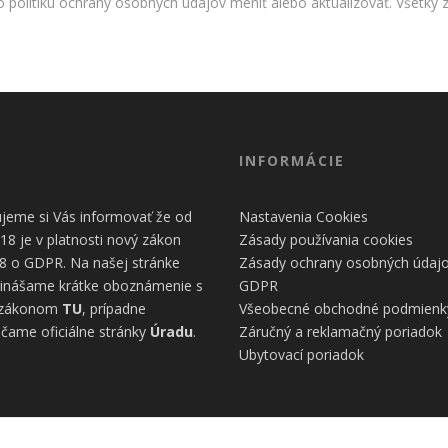
to politiku ochrany osobných údajov meniť alebo aktualizovať. Všetk
úspešnosti našich
reklamných
kampaní. Tieto
cookies môžu byť
nastavené aj
partnermi, ako je
Google. Účel:
zobrazovanie
personalizovaných
INFORMÁCIE
reklám; Právny
základ: súhlas
návštevníka
jeme si Vás informovať že od
Nastavenia Cookies
18 je v platnosti nový zákon
Zásady používania cookies
8 o GDPR. Na našej stránke
Zásady ochrany osobných údaj
inášame krátke oboznámenie s
GDPR
 zákonom
TU
, prípadne
Všeobecné obchodné podmienk
čame oficiálne stránky
Úradu
.
Záručný a reklamačný poriadok
Ubytovací poriadok