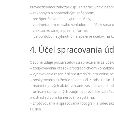
Prevádzkovateľ zabezpečuje, že spracúvanie osobn
– zákonným a spravodlivým spôsobom,
– pre špecifikované a legitímne účely,
– v primeranom rozsahu vzhľadom na účely spraco
– v aktualizovanej a presnej forme,
– iba po dobu nevyhnutnú na splnenie účelov, na kt
4. Účel spracovania ú
Osobné údaje používateľov sú spracúvané za účel
– zodpovedania otázok prostredníctvom kontaktné
– vybavovania rezervácií prostredníctvom online r
– poskytovania služieb v súlade s čl. 6 ods. 1 písm.
– marketingových aktivít vrátane zasielania obchod
– ochrany oprávnených záujmov prevádzkovateľa po
prostredníctvom kamerového systému,
– zhotovovania a spracovania fotografií a videoz
služieb.