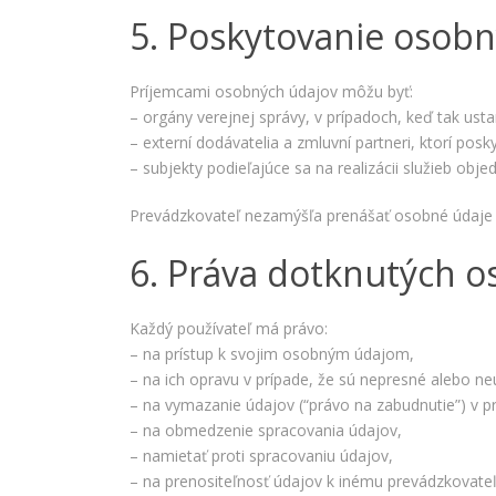
5. Poskytovanie osob
Príjemcami osobných údajov môžu byť:
– orgány verejnej správy, v prípadoch, keď tak ust
– externí dodávatelia a zmluvní partneri, ktorí pos
– subjekty podieľajúce sa na realizácii služieb ob
Prevádzkovateľ nezamýšľa prenášať osobné údaje 
6. Práva dotknutých o
Každý používateľ má právo:
– na prístup k svojim osobným údajom,
– na ich opravu v prípade, že sú nepresné alebo ne
– na vymazanie údajov (“právo na zabudnutie”) v
– na obmedzenie spracovania údajov,
– namietať proti spracovaniu údajov,
– na prenositeľnosť údajov k inému prevádzkovateľ