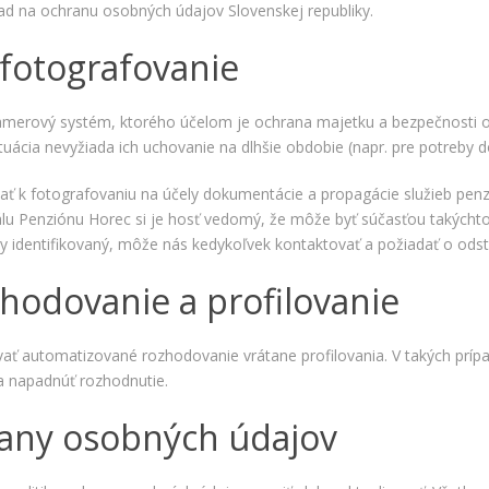
spokojnosť
d na ochranu osobných údajov Slovenskej republiky.
Aby naša
stránka počas
fotografovanie
vašej návštevy
fungovala čo
najlepšie. Ak
kamerový systém, ktorého účelom je ochrana majetku a bezpečnosti
tieto súbory
uácia nevyžiada ich uchovanie na dlhšie obdobie (napr. pre potreby 
cookie
odmietnete,
niektoré
 k fotografovaniu na účely dokumentácie a propagácie služieb penzió
funkcie z
álu Penziónu Horec si je hosť vedomý, že môže byť súčasťou takýchto 
webovej
identifikovaný, môže nás kedykoľvek kontaktovať a požiadať o odstr
stránky
zmiznú.
hodovanie a profilovanie
Marketing
ať automatizované rozhodovanie vrátane profilovania. V takých príp
Používame
 a napadnúť rozhodnutie.
marketingové
cookies na
rany osobných údajov
zobrazovanie
relevantnej
reklamy a meranie