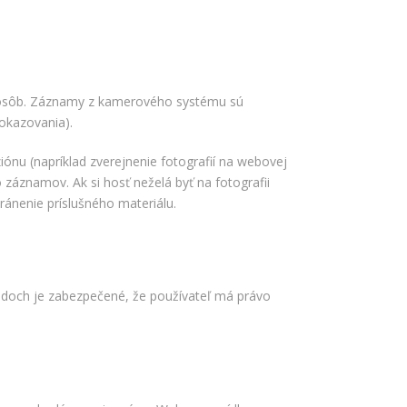
 osôb. Záznamy z kamerového systému sú
dokazovania).
nu (napríklad zverejnenie fotografií na webovej
záznamov. Ak si hosť neželá byť na fotografii
ánenie príslušného materiálu.
adoch je zabezpečené, že používateľ má právo