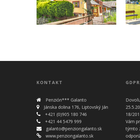
DOM POD HOROU
PENZI
KONTAKT
GDPR
Penzión*** Galanto
Dovoľu
Jánska dolina 176, Liptovský Ján
25.5.20
+421 (0)905 180 746
18/201
+421 44 5479 999
Vám pr
galanto@penziongalanto.sk
týmto
www.penziongalanto.sk
odporú