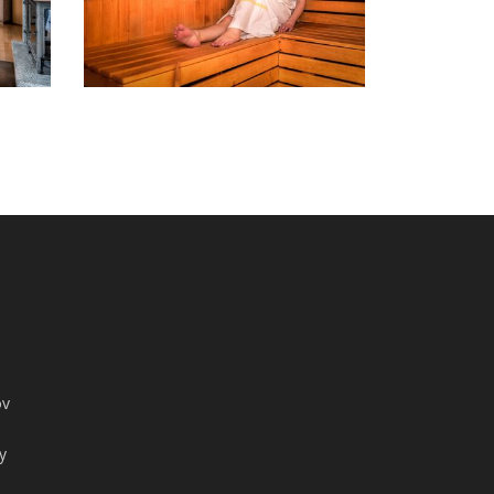
DVOJLÔŽKOVÁ IZBA S PRÍSTEĽKOU
ov
y