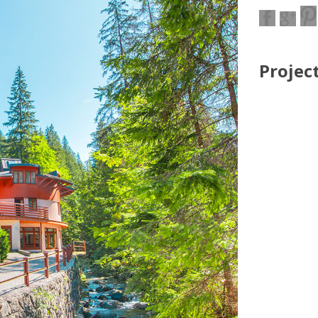
Projec
Nevyhnutné
Tieto cookies
sú
nevyhnutné
pre správne
fungovanie
našej webovej
stránky.
Zahŕňajú
napríklad
prihlásenie,