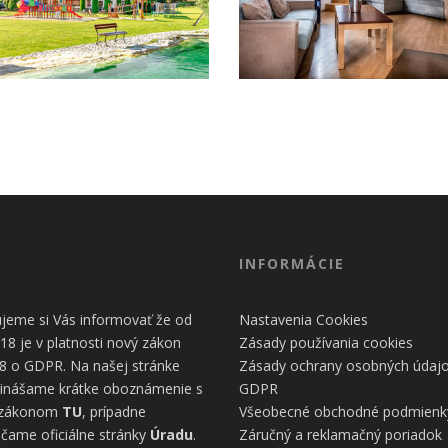
ako
návštevníci
používajú
našu stránku,
aby sme ju
mohli
ÓN HOREC
RODINNÁ IZBA
zlepšovať.
Tieto
cookies
zhromažďujú
informácie
anonymne.
Účel: analýza
návštevnosti,
INFORMÁCIE
vylepšenie
obsahu;
Právny
jeme si Vás informovať že od
Nastavenia Cookies
základ:
18 je v platnosti nový zákon
Zásady používania cookies
súhlas
návštevníka
8 o GDPR. Na našej stránke
Zásady ochrany osobných údaj
inášame krátke oboznámenie s
GDPR
 zákonom
TU
, prípadne
Všeobecné obchodné podmienk
Používateľská
čame oficiálne stránky
Úradu
.
Záručný a reklamačný poriadok