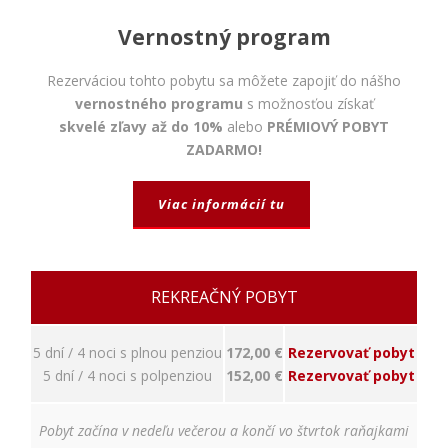
napríklad
prihlásenie,
Vernostný program
bezpečnostné
nastavenia
alebo
Rezerváciou tohto pobytu sa môžete zapojiť do nášho
predvyplnenie
vernostného programu
s možnosťou získať
formulárov.
skvelé zľavy až do 10%
alebo
PRÉMIOVÝ POBYT
Bez týchto
ZADARMO!
cookies by
stránka
nemohla
Viac informácií tu
správne
fungovať. Účel:
zaistenie
funkčnosti
webu; Právny
REKREAČNÝ POBYT
základ:
oprávnený
záujem
5 dní / 4 noci s plnou penziou
172,00 €
Rezervovať pobyt
5 dní / 4 noci s polpenziou
152,00 €
Rezervovať pobyt
Štatistiky
Pobyt začína v nedeľu večerou a končí vo štvrtok raňajkami
Pomáhajú