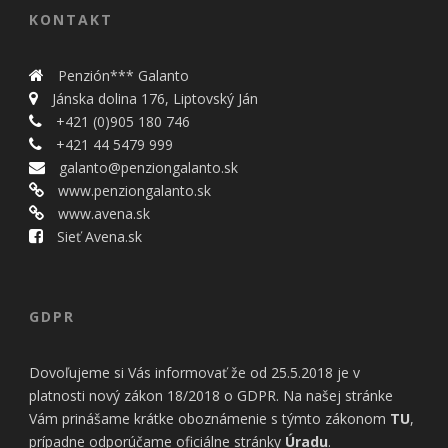
KONTAKT
Penzión*** Galanto
Jánska dolina 176, Liptovský Ján
+421 (0)905 180 746
+421 44 5479 999
galanto@penziongalanto.sk
www.penziongalanto.sk
www.avena.sk
Sieť Avena.sk
GDPR
Dovoľujeme si Vás informovať že od 25.5.2018 je v
platnosti nový zákon 18/2018 o GDPR. Na našej stránke
Vám prinášame krátke oboznámenie s týmto zákonom
TU
,
prípadne odporúčame oficiálne stránky
Úradu
.