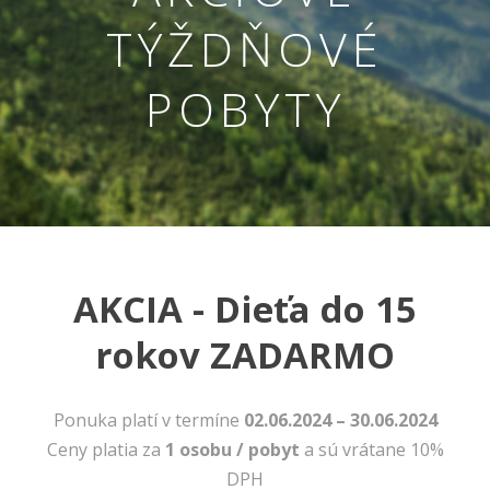
TÝŽDŇOVÉ
POBYTY
AKCIA - Dieťa do 15
Nevyhnutné
Tieto cookies
rokov ZADARMO
sú
nevyhnutné
pre správne
fungovanie
Ponuka platí v termíne
02.06.2024 – 30.06.2024
našej webovej
Ceny platia za
1 osobu / pobyt
a sú vrátane 10%
stránky.
Zahŕňajú
DPH