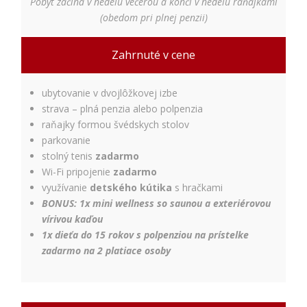
Pobyt začína v nedeľu večerou a končí v nedeľu raňajkami
Používateľská
(obedom pri plnej penzii)
spokojnosť
Aby naša
Zahrnuté v cene
stránka počas
vašej návštevy
fungovala čo
ubytovanie v dvojlôžkovej izbe
najlepšie. Ak
tieto súbory
strava – plná penzia alebo polpenzia
cookie
raňajky formou švédskych stolov
odmietnete,
parkovanie
niektoré
stolný tenis
zadarmo
funkcie z
Wi-Fi pripojenie
zadarmo
webovej
stránky
využívanie
detského kútika
s hračkami
zmiznú.
BONUS: 1x mini wellness so saunou a exteriérovou
vírivou kaďou
1x dieťa do 15 rokov s polpenziou na prístelke
Marketing
zadarmo na 2 platiace osoby
Používame
marketingové
cookies na
zobrazovanie