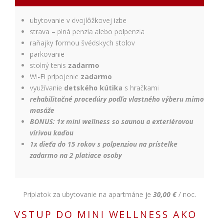
ubytovanie v dvojlôžkovej izbe
strava – plná penzia alebo polpenzia
raňajky formou švédskych stolov
parkovanie
stolný tenis
zadarmo
Wi-Fi pripojenie
zadarmo
využívanie
detského kútika
s hračkami
rehabilitačné procedúry podľa vlastného výberu mimo
masáže
BONUS: 1x mini wellness so saunou a exteriérovou
vírivou kaďou
1x dieťa do 15 rokov s polpenziou na prístelke
zadarmo na 2 platiace osoby
Príplatok za ubytovanie na apartmáne je
30,00 €
/ noc.
VSTUP DO MINI WELLNESS AKO