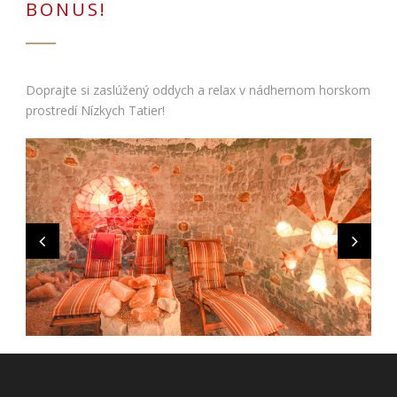
BONUS!
Doprajte si zaslúžený oddych a relax v nádhernom horskom
prostredí Nízkych Tatier!