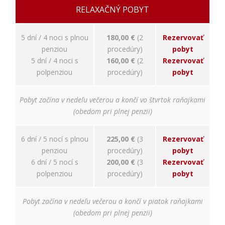
relevantnej
RELAXAČNÝ POBYT
reklamy a meranie
úspešnosti našich
reklamných
5 dní / 4 noci s plnou
180,00 €
(2
Rezervovať
kampaní. Tieto
penziou
procedúry)
pobyt
cookies môžu byť
nastavené aj
5 dní / 4 noci s
160,00 €
(2
Rezervovať
partnermi, ako je
polpenziou
procedúry)
pobyt
Google. Účel:
zobrazovanie
personalizovaných
Pobyt začína v nedeľu večerou a končí vo štvrtok raňajkami
reklám; Právny
(obedom pri plnej penzii)
základ: súhlas
návštevníka
6 dní / 5 nocí s plnou
225,00 €
(3
Rezervovať
penziou
procedúry)
pobyt
6 dní / 5 nocí s
200,00 €
(3
Rezervovať
polpenziou
procedúry)
pobyt
Pobyt začína v nedeľu večerou a končí v piatok raňajkami
(obedom pri plnej penzii)