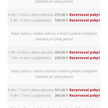
nám
(obedom pri plnej penzii)
porozumieť,
ako
6 dní / 5 nocí s plnou penziou
215,00 €
Rezervovať pobyt
návštevníci
používajú
6 dní / 5 nocí s polpenziou
190,00 €
Rezervovať pobyt
našu stránku,
aby sme ju
mohli
Pobyt začína v nedeľu večerou a končí v piatok raňajkami
zlepšovať.
(obedom pri plnej penzii)
Tieto
cookies
zhromažďujú
7 dní / 6 nocí s plnou penziou
258,00 €
Rezervovať pobyt
informácie
7 dní / 6 nocí s polpenziou
228,00 €
Rezervovať pobyt
anonymne.
Účel: analýza
návštevnosti,
Pobyt začína v sobotu večerou a končí v piatok raňajkami
vylepšenie
(obedom pri plnej penzii)
obsahu;
Právny
základ:
8 dní / 7 nocí s plnou penziou
301,00 €
Rezervovať pobyt
súhlas
8 dní / 7 nocí s polpenziou
266,00 €
Rezervovať pobyt
návštevníka