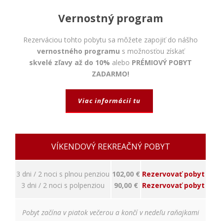
napríklad
prihlásenie,
Vernostný program
bezpečnostné
nastavenia
alebo
Rezerváciou tohto pobytu sa môžete zapojiť do nášho
predvyplnenie
vernostného programu
s možnosťou získať
formulárov.
skvelé zľavy až do 10%
alebo
PRÉMIOVÝ POBYT
Bez týchto
ZADARMO!
cookies by
stránka
nemohla
Viac informácií tu
správne
fungovať. Účel:
zaistenie
funkčnosti
webu; Právny
VÍKENDOVÝ REKREAČNÝ POBYT
základ:
oprávnený
záujem
3 dni / 2 noci s plnou penziou
102,00 €
Rezervovať pobyt
3 dni / 2 noci s polpenziou
90,00 €
Rezervovať pobyt
Štatistiky
Pobyt začína v piatok večerou a končí v nedeľu raňajkami
Pomáhajú