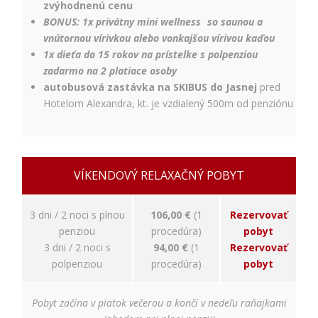
zvýhodnenú cenu
Používateľská
BONUS:
1x privátny mini wellness
so saunou a
spokojnosť
vnútornou vírivkou alebo vonkajšou vírivou kaďou
Aby naša
1x dieťa do 15 rokov na prístelke s polpenziou
stránka počas
vašej návštevy
zadarmo na 2 platiace osoby
fungovala čo
autobusová zastávka na SKIBUS do Jasnej
pred
najlepšie. Ak
Hotelom Alexandra, kt. je vzdialený 500m od penziónu
tieto súbory
cookie
odmietnete,
niektoré
funkcie z
VÍKENDOVÝ RELAXAČNÝ POBYT
webovej
stránky
zmiznú.
3 dni / 2 noci s plnou
106,00 €
(1
Rezervovať
penziou
procedúra)
pobyt
3 dni / 2 noci s
94,00 €
(1
Rezervovať
Marketing
polpenziou
procedúra)
pobyt
Používame
marketingové
cookies na
Pobyt začína v piatok večerou a končí v nedeľu raňajkami
zobrazovanie