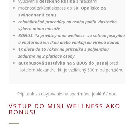
využívanie
detského kútika
s hračkami
možnosť zakúpiť skipass do
SKI Opalisko za
zvýhodnenú cenu
rehabilitačné procedúry na osobu podľa vlastného
výberu mimo masáže
BONUS:
1x privátny mini wellness
so soľnou jaskyňou
a vnútornou vírivkou alebo vonkajšou vírivou kaďou
1x dieťa do 15 rokov na prístelke s polpenziou
zadarmo na 2 platiace osoby
autobusová zastávka na SKIBUS do Jasnej
pred
Hotelom Alexandra, kt. je vzdialený 500m od penziónu
Príplatok za ubytovanie na apartmáne je
40 €
/ noc.
VSTUP DO MINI WELLNESS AKO
BONUS!