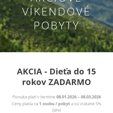
VÍKENDOVÉ
POBYTY
AKCIA - Dieťa do 15
Nevyhnutné
Tieto cookies
rokov ZADARMO
sú
nevyhnutné
pre správne
fungovanie
Ponuka platí v termíne
08.01.2026 – 08.03.2026
našej webovej
Ceny platia za
1 osobu / pobyt
a sú vrátane 5%
stránky.
Zahŕňajú
DPH