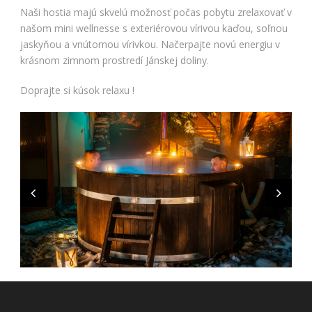
Naši hostia majú skvelú možnosť počas pobytu zrelaxovať v
našom mini wellnesse s exteriérovou vírivou kaďou, soľnou
jaskyňou a vnútornou vírivkou. Načerpajte novú energiu v
krásnom zimnom prostredí Jánskej doliny.
Doprajte si kúsok relaxu !