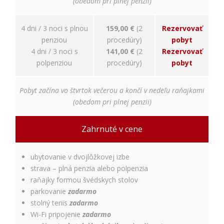
(obedom pri plnej penzii)
relevantnej
reklamy a meranie
úspešnosti našich
4 dni / 3 noci s plnou
159,00 €
(2
Rezervovať
reklamných
penziou
procedúry)
pobyt
kampaní. Tieto
cookies môžu byť
4 dni / 3 noci s
141,00 €
(2
Rezervovať
nastavené aj
polpenziou
procedúry)
pobyt
partnermi, ako je
Google. Účel:
zobrazovanie
Pobyt začína vo štvrtok večerou a končí v nedeľu raňajkami
personalizovaných
(obedom pri plnej penzii)
reklám; Právny
základ: súhlas
návštevníka
Zahrnuté v cene
ubytovanie v dvojlôžkovej izbe
strava – plná penzia alebo polpenzia
raňajky formou švédskych stolov
parkovanie
zadarmo
stolný tenis
zadarmo
Wi-Fi pripojenie
zadarmo