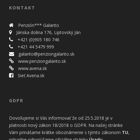
KONTAKT
Penzión*** Galanto
Jánska dolina 176, Liptovský Ján
+421 (0)905 180 746
+421 44 5479 999
galanto@penziongalanto.sk
www.penziongalanto.sk
www.avena.sk
Sieť Avena.sk
GDPR
Dovoľujeme si Vás informovať že od 25.5.2018 je v
platnosti nový zákon 18/2018 o GDPR. Na našej stránke
Vám prinášame krátke oboznámenie s týmto zákonom
TU
,
prípadne odporúčame oficiálne stránky
Úradu
.