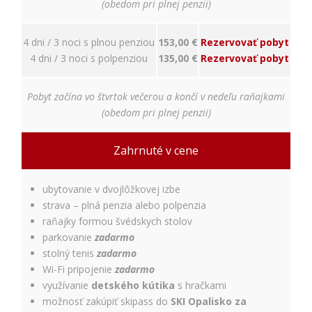
nám
(obedom pri plnej penzii)
porozumieť,
ako
4 dni / 3 noci s plnou penziou
153,00 €
Rezervovať pobyt
návštevníci
používajú
4 dni / 3 noci s polpenziou
135,00 €
Rezervovať pobyt
našu stránku,
aby sme ju
mohli
Pobyt začína vo štvrtok večerou a končí v nedeľu raňajkami
zlepšovať.
(obedom pri plnej penzii)
Tieto
cookies
zhromažďujú
Zahrnuté v cene
informácie
anonymne.
Účel: analýza
ubytovanie v dvojlôžkovej izbe
návštevnosti,
strava – plná penzia alebo polpenzia
vylepšenie
raňajky formou švédskych stolov
obsahu;
parkovanie
zadarmo
Právny
stolný tenis
zadarmo
základ:
súhlas
Wi-Fi pripojenie
zadarmo
návštevníka
využívanie
detského kútika
s hračkami
možnosť zakúpiť skipass do
SKI Opalisko za