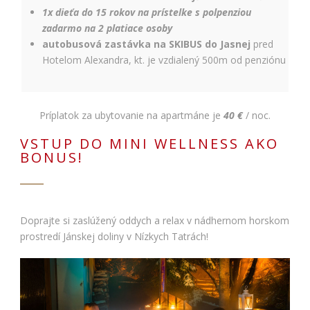
1x dieťa do 15 rokov na prístelke s polpenziou
zadarmo na 2 platiace osoby
autobusová zastávka na SKIBUS do Jasnej
pred
Hotelom Alexandra, kt. je vzdialený 500m od penziónu
Príplatok za ubytovanie na apartmáne je
40 €
/ noc.
VSTUP DO MINI WELLNESS AKO
BONUS!
Doprajte si zaslúžený oddych a relax v nádhernom horskom
prostredí Jánskej doliny v Nízkych Tatrách!