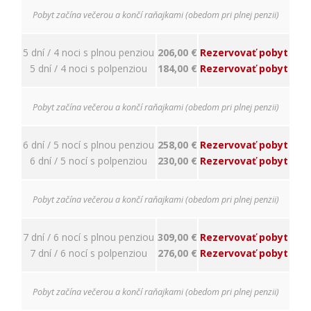
nám
Pobyt začína večerou a končí raňajkami (obedom pri plnej penzii)
porozumieť,
ako
návštevníci
5 dní / 4 noci s plnou penziou
206,00 €
Rezervovať pobyt
používajú
5 dní / 4 noci s polpenziou
184,00 €
Rezervovať pobyt
našu stránku,
aby sme ju
mohli
Pobyt začína večerou a končí raňajkami (obedom pri plnej penzii)
zlepšovať.
Tieto
cookies
6 dní / 5 nocí s plnou penziou
258,00 €
Rezervovať pobyt
zhromažďujú
6 dní / 5 nocí s polpenziou
230,00 €
Rezervovať pobyt
informácie
anonymne.
Účel: analýza
Pobyt začína večerou a končí raňajkami (obedom pri plnej penzii)
návštevnosti,
vylepšenie
obsahu;
7 dní / 6 nocí s plnou penziou
309,00 €
Rezervovať pobyt
Právny
7 dní / 6 nocí s polpenziou
276,00 €
Rezervovať pobyt
základ:
súhlas
návštevníka
Pobyt začína večerou a končí raňajkami (obedom pri plnej penzii)