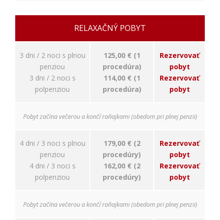
relevantnej
reklamy a meranie
úspešnosti našich
RELAXAČNÝ POBYT
reklamných
kampaní. Tieto
cookies môžu byť
3 dni / 2 noci s plnou
125,00 € (1
Rezervovať
nastavené aj
penziou
procedúra)
pobyt
partnermi, ako je
Google. Účel:
3 dni / 2 noci s
114,00 € (1
Rezervovať
zobrazovanie
polpenziou
procedúra)
pobyt
personalizovaných
reklám; Právny
základ: súhlas
Pobyt začína večerou a končí raňajkami (obedom pri plnej penzii)
návštevníka
4 dni / 3 noci s plnou
179,00 € (2
Rezervovať
penziou
procedúry)
pobyt
4 dni / 3 noci s
162,00 € (2
Rezervovať
polpenziou
procedúry)
pobyt
Pobyt začína večerou a končí raňajkami (obedom pri plnej penzii)