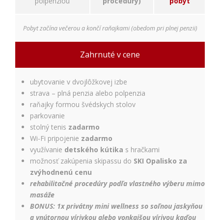
polpenziou
procedúry)
pobyt
Pobyt začína večerou a končí raňajkami (obedom pri plnej penzii)
Zahrnuté v cene
ubytovanie v dvojlôžkovej izbe
strava – plná penzia alebo polpenzia
raňajky formou švédskych stolov
parkovanie
stolný tenis
zadarmo
Wi-Fi pripojenie
zadarmo
využívanie
detského kútika
s hračkami
možnosť zakúpenia skipassu do
SKI Opalisko za
zvýhodnenú cenu
rehabilitačné procedúry podľa vlastného výberu mimo
masáže
BONUS:
1x privátny mini wellness so soľnou jaskyňou
a vnútornou vírivkou alebo vonkajšou vírivou kaďou