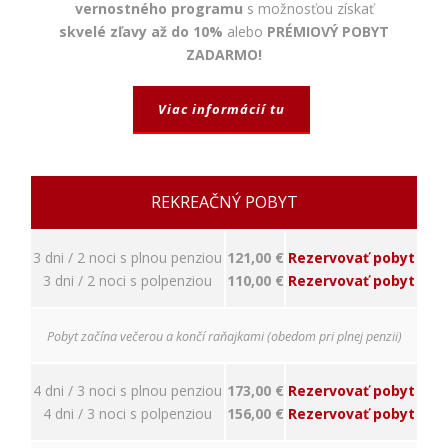
napríklad
vernostného programu
s možnosťou získať
prihlásenie,
skvelé zľavy až do 10%
alebo
PRÉMIOVÝ POBYT
bezpečnostné
ZADARMO!
nastavenia
alebo
predvyplnenie
Viac informácií tu
formulárov.
Bez týchto
cookies by
stránka
nemohla
REKREAČNÝ POBYT
správne
fungovať. Účel:
zaistenie
3 dni / 2 noci s plnou penziou
121,00 €
Rezervovať pobyt
funkčnosti
3 dni / 2 noci s polpenziou
110,00 €
Rezervovať pobyt
webu; Právny
základ:
oprávnený
Pobyt začína večerou a končí raňajkami (obedom pri plnej penzii)
záujem
4 dni / 3 noci s plnou penziou
173,00 €
Rezervovať pobyt
Štatistiky
4 dni / 3 noci s polpenziou
156,00 €
Rezervovať pobyt
Pomáhajú