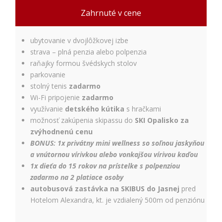
Používateľská
Zahrnuté v cene
spokojnosť
Aby naša
stránka počas
ubytovanie v dvojlôžkovej izbe
vašej návštevy
strava – plná penzia alebo polpenzia
fungovala čo
raňajky formou švédskych stolov
najlepšie. Ak
parkovanie
tieto súbory
stolný tenis
zadarmo
cookie
odmietnete,
Wi-Fi pripojenie
zadarmo
niektoré
využívanie
detského kútika
s hračkami
funkcie z
možnosť zakúpenia skipassu do
SKI Opalisko za
webovej
zvýhodnenú cenu
stránky
BONUS:
1x privátny mini wellness so soľnou jaskyňou
zmiznú.
a vnútornou vírivkou alebo vonkajšou vírivou kaďou
1x dieťa do 15 rokov na prístelke s polpenziou
Marketing
zadarmo na 2 platiace osoby
Používame
autobusová zastávka na SKIBUS do Jasnej
pred
marketingové
Hotelom Alexandra, kt. je vzdialený 500m od penziónu
cookies na
zobrazovanie