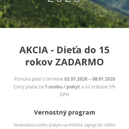
AKCIA - Dieťa do 15
rokov ZADARMO
Ponuka platí v termíne
02.01.2026 – 08.01.2026
Nevyhnutné
Ceny platia za
1 osobu / pobyt
a sú vrátane 5%
Tieto cookies
sú
DPH
nevyhnutné
pre správne
fungovanie
Vernostný program
našej webovej
stránky.
Zahŕňajú
Rezerváciou tohto pobytu sa môžete zapojiť do nášho