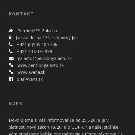
KONTAKT
Penzión*** Galanto
Jánska dolina 176, Liptovský Ján
+421 (0)905 180 746
+421 44 5479 999
galanto@penziongalanto.sk
www.penziongalanto.sk
www.avena.sk
Sieť Avena.sk
GDPR
Dovoľujeme si Vás informovať že od 25.5.2018 je v
platnosti nový zákon 18/2018 o GDPR. Na našej stránke
Vám prinášame krátke oboznámenie s týmto zákonom
TU
,