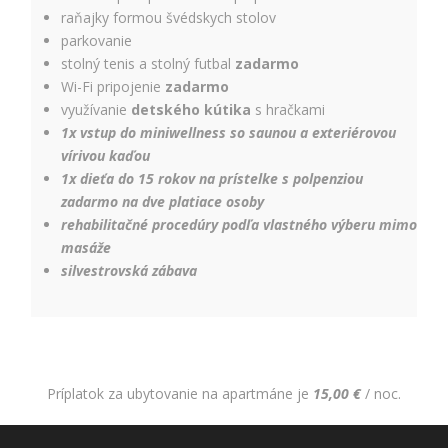
relevantnej
raňajky formou švédskych stolov
reklamy a meranie
parkovanie
úspešnosti našich
reklamných
stolný tenis a stolný futbal
zadarmo
kampaní. Tieto
Wi-Fi pripojenie
zadarmo
cookies môžu byť
využívanie
detského kútika
s hračkami
nastavené aj
1x vstup do miniwellness so saunou a
exteriérovou
partnermi, ako je
vírivou kaďo
u
Google. Účel:
zobrazovanie
1x dieťa do 15 rokov na prístelke s polpenziou
personalizovaných
zadarmo na dve platiace osoby
reklám; Právny
rehabilitačné procedúry podľa vlastného výberu mimo
základ: súhlas
masáže
návštevníka
silvestrovská zábava
Príplatok za ubytovanie na apartmáne je
15,00 €
/ noc.