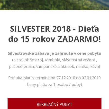
SILVESTER 2018 - Dieťa
do 15 rokov ZADARMO!
Silvestrovská zábava je zahrnutá v cene pobytu
(disco, ohňostroj, tombola, slávnostná večera ,
pečené prasa, šampanské, zákusok, nealko, káva)
Nevyhnutné
Tieto cookies
Ponuka platí v termíne od 27.12.2018 do 02.01.2019
sú
nevyhnutné
Ceny platia za 1 osobu / pobyt
pre správne
fungovanie
našej webovej
stránky.
REKREAČNÝ POBYT
Zahŕňajú