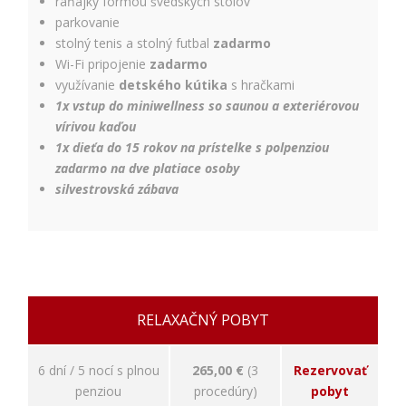
raňajky formou švédskych stolov
nám
porozumieť,
parkovanie
ako
stolný tenis a stolný futbal
zadarmo
návštevníci
Wi-Fi pripojenie
zadarmo
používajú
využívanie
detského kútika
s hračkami
našu stránku,
1x vstup do miniwellness so saunou a exteriérovou
aby sme ju
mohli
vírivou kaďou
zlepšovať.
1x dieťa do 15 rokov na prístelke s polpenziou
Tieto
zadarmo na dve platiace osoby
cookies
silvestrovská zábava
zhromažďujú
informácie
anonymne.
Účel: analýza
návštevnosti,
vylepšenie
obsahu;
Právny
RELAXAČNÝ POBYT
základ:
súhlas
návštevníka
6 dní / 5 nocí s plnou
265,00 €
(3
Rezervovať
penziou
procedúry)
pobyt