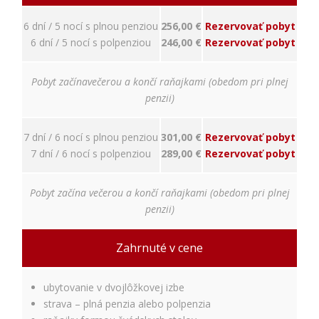
napríklad
prihlásenie,
6 dní / 5 nocí s plnou penziou
256,00 €
Rezervovať pobyt
bezpečnostné
6 dní / 5 nocí s polpenziou
246,00 €
Rezervovať pobyt
nastavenia
alebo
predvyplnenie
Pobyt začínavečerou a končí raňajkami (obedom pri plnej
formulárov.
Bez týchto
penzii)
cookies by
stránka
7 dní / 6 nocí s plnou penziou
301,00 €
Rezervovať pobyt
nemohla
správne
7 dní / 6 nocí s polpenziou
289,00 €
Rezervovať pobyt
fungovať. Účel:
zaistenie
funkčnosti
Pobyt začína večerou a končí raňajkami (obedom pri plnej
webu; Právny
penzii)
základ:
oprávnený
záujem
Zahrnuté v cene
ubytovanie v dvojlôžkovej izbe
Štatistiky
strava – plná penzia alebo polpenzia
Pomáhajú