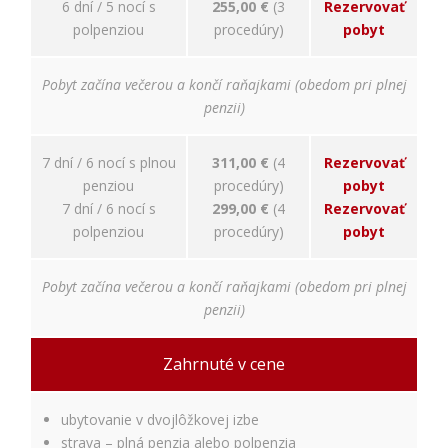
6 dní / 5 nocí s
255,00 €
(3
Rezervovať
Používateľská
polpenziou
procedúry)
pobyt
spokojnosť
Aby naša
stránka počas
Pobyt začína večerou a končí raňajkami (obedom pri plnej
vašej návštevy
penzii)
fungovala čo
najlepšie. Ak
tieto súbory
7 dní / 6 nocí s plnou
311,00 €
(4
Rezervovať
cookie
penziou
procedúry)
pobyt
odmietnete,
7 dní / 6 nocí s
299,00 €
(4
Rezervovať
niektoré
polpenziou
procedúry)
pobyt
funkcie z
webovej
stránky
Pobyt začína večerou a končí raňajkami (obedom pri plnej
zmiznú.
penzii)
Marketing
Zahrnuté v cene
Používame
marketingové
cookies na
ubytovanie v dvojlôžkovej izbe
zobrazovanie
strava – plná penzia alebo polpenzia