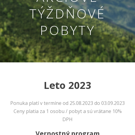
TÝŽDŇOVÉ
POBYTY
Leto 2023
Nevyhnutné
Tieto cookies
sú
nevyhnutné
Ponuka platí v termíne od 25.08.2023 do 03.09.2023
pre správne
Ceny platia za 1 osobu / pobyt a sú vrátane 10%
fungovanie
DPH
našej webovej
stránky.
Zahŕňajú
Vernostný program