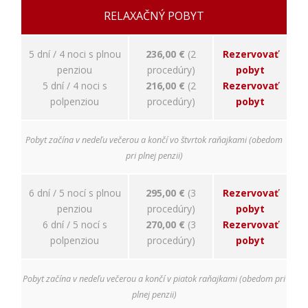
relevantnej
RELAXAČNÝ POBYT
reklamy a meranie
úspešnosti našich
reklamných
5 dní / 4 noci s plnou
236,00 €
(2
Rezervovať
kampaní. Tieto
cookies môžu byť
penziou
procedúry)
pobyt
nastavené aj
5 dní / 4 noci s
216,00 €
(2
Rezervovať
partnermi, ako je
polpenziou
procedúry)
pobyt
Google. Účel:
zobrazovanie
personalizovaných
Pobyt začína v nedeľu večerou a končí vo štvrtok raňajkami (obedom
reklám; Právny
pri plnej penzii)
základ: súhlas
návštevníka
6 dní / 5 nocí s plnou
295,00 €
(3
Rezervovať
penziou
procedúry)
pobyt
6 dní / 5 nocí s
270,00 €
(3
Rezervovať
polpenziou
procedúry)
pobyt
Pobyt začína v nedeľu večerou a končí v piatok raňajkami (obedom pri
plnej penzii)