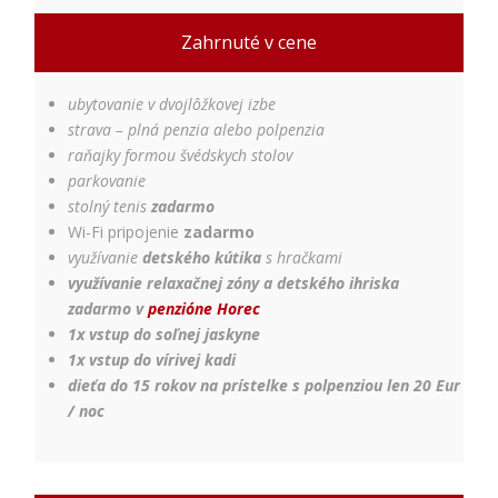
Používateľská
Zahrnuté v cene
spokojnosť
Aby naša
stránka počas
ubytovanie v dvojlôžkovej izbe
vašej návštevy
strava – plná penzia alebo polpenzia
fungovala čo
najlepšie. Ak
raňajky formou švédskych stolov
tieto súbory
parkovanie
cookie
stolný tenis
zadarmo
odmietnete,
Wi-Fi pripojenie
zadarmo
niektoré
využívanie
detského kútika
s hračkami
funkcie z
webovej
využívanie relaxačnej zóny a detského ihriska
stránky
zadarmo v
penzióne Horec
zmiznú.
1x vstup do soľnej jaskyne
1x vstup do vírivej kadi
dieťa do 15 rokov na prístelke s polpenziou len 20 Eur
Marketing
/ noc
Používame
marketingové
cookies na
zobrazovanie