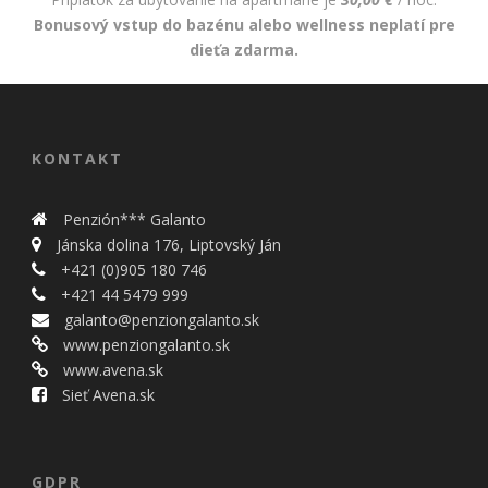
Bonusový vstup do bazénu alebo wellness neplatí pre
dieťa zdarma.
KONTAKT
Penzión*** Galanto
Jánska dolina 176, Liptovský Ján
+421 (0)905 180 746
+421 44 5479 999
galanto@penziongalanto.sk
www.penziongalanto.sk
www.avena.sk
Sieť Avena.sk
GDPR