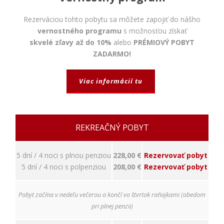
napríklad
prihlásenie,
Rezerváciou tohto pobytu sa môžete zapojiť do nášho
bezpečnostné
nastavenia
vernostného programu
s možnosťou získať
alebo
skvelé zľavy až do 10%
alebo
PRÉMIOVÝ POBYT
predvyplnenie
ZADARMO!
formulárov.
Bez týchto
cookies by
Viac informácií tu
stránka
nemohla
správne
fungovať. Účel:
zaistenie
REKREAČNÝ POBYT
funkčnosti
webu; Právny
základ:
5 dní / 4 noci s plnou penziou
228,00 €
Rezervovať pobyt
oprávnený
5 dní / 4 noci s polpenziou
208,00 €
Rezervovať pobyt
záujem
Pobyt začína v nedeľu večerou a končí vo štvrtok raňajkami (obedom
Štatistiky
pri plnej penzii)
Pomáhajú