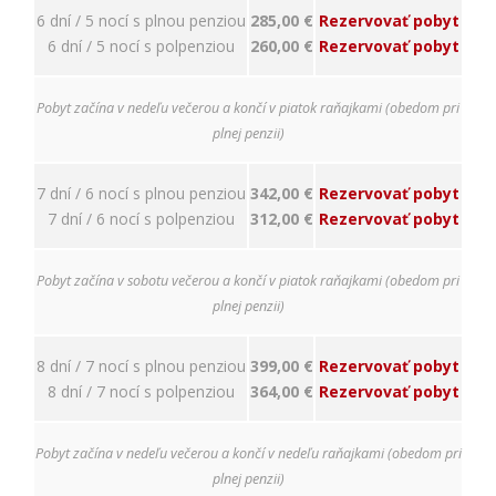
nám
6 dní / 5 nocí s plnou penziou
285,00 €
Rezervovať pobyt
porozumieť,
6 dní / 5 nocí s polpenziou
260,00 €
Rezervovať pobyt
ako
návštevníci
používajú
Pobyt začína v nedeľu večerou a končí v piatok raňajkami (obedom pri
našu stránku,
aby sme ju
plnej penzii)
mohli
zlepšovať.
7 dní / 6 nocí s plnou penziou
342,00 €
Rezervovať pobyt
Tieto
cookies
7 dní / 6 nocí s polpenziou
312,00 €
Rezervovať pobyt
zhromažďujú
informácie
anonymne.
Pobyt začína v sobotu večerou a končí v piatok raňajkami (obedom pri
Účel: analýza
plnej penzii)
návštevnosti,
vylepšenie
obsahu;
8 dní / 7 nocí s plnou penziou
399,00 €
Rezervovať pobyt
Právny
8 dní / 7 nocí s polpenziou
364,00 €
Rezervovať pobyt
základ:
súhlas
návštevníka
Pobyt začína v nedeľu večerou a končí v nedeľu raňajkami (obedom pri
plnej penzii)