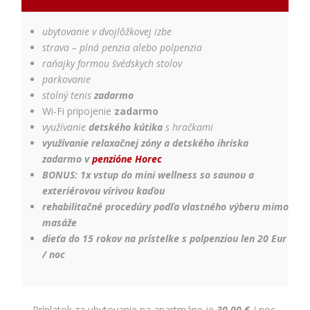
ubytovanie v dvojlôžkovej izbe
strava – plná penzia alebo polpenzia
raňajky formou švédskych stolov
parkovanie
stolný tenis
zadarmo
Wi-Fi pripojenie
zadarmo
využívanie
detského kútika
s hračkami
využívanie relaxačnej zóny a detského ihriska
zadarmo v
penzióne Horec
BONUS: 1x vstup do mini wellness so saunou a
exteriérovou vírivou kaďou
rehabilitačné procedúry podľa vlastného výberu mimo
masáže
dieťa do 15 rokov na prístelke s polpenziou len 20 Eur
/ noc
Príplatok za ubytovanie na apartmáne je
30,00 €
/ noc.