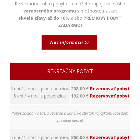
napríklad
Rezerváciou tohto pobytu sa môžete zapojiť do nášho
prihlásenie,
vernostného programu
s možnosťou získať
bezpečnostné
skvelé zľavy až do 10%
alebo
PRÉMIOVÝ POBYT
nastavenia
alebo
ZADARMO!
predvyplnenie
formulárov.
Viac informácií tu
Bez týchto
cookies by
stránka
nemohla
správne
REKREAČNÝ POBYT
fungovať. Účel:
zaistenie
funkčnosti
5 dní / 4 noci s plnou penziou
208,00 €
Rezervovať pobyt
webu; Právny
5 dní / 4 noci s polpenziou
192,00 €
Rezervovať pobyt
základ:
oprávnený
záujem
Pobyt začína v nedeľu večerou a končí vo štvrtok raňajkami (obedom
pri plnej penzii)
Štatistiky
Pomáhajú
6 dní / 5 nocí s plnou penziou
260,00 €
Rezervovať pobyt