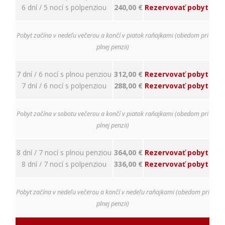
nám
6 dní / 5 nocí s polpenziou
240,00 €
Rezervovať pobyt
porozumieť,
ako
návštevníci
Pobyt začína v nedeľu večerou a končí v piatok raňajkami (obedom pri
používajú
plnej penzii)
našu stránku,
aby sme ju
mohli
7 dní / 6 nocí s plnou penziou
312,00 €
Rezervovať pobyt
zlepšovať.
7 dní / 6 nocí s polpenziou
288,00 €
Rezervovať pobyt
Tieto
cookies
zhromažďujú
Pobyt začína v sobotu večerou a končí v piatok raňajkami (obedom pri
informácie
plnej penzii)
anonymne.
Účel: analýza
návštevnosti,
8 dní / 7 nocí s plnou penziou
364,00 €
Rezervovať pobyt
vylepšenie
8 dní / 7 nocí s polpenziou
336,00 €
Rezervovať pobyt
obsahu;
Právny
základ:
Pobyt začína v nedeľu večerou a končí v nedeľu raňajkami (obedom pri
súhlas
návštevníka
plnej penzii)