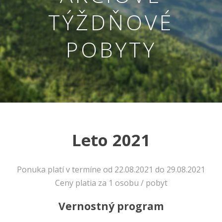
TÝŽDŇOVÉ
POBYTY
Leto 2021
Nevyhnutné
Tieto cookies
sú
nevyhnutné
Ponuka platí v termíne od 22.08.2021 do 29.08.2021
pre správne
Ceny platia za 1 osobu / pobyt
fungovanie
našej webovej
Vernostný program
stránky.
Zahŕňajú