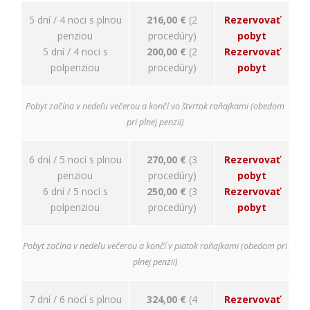
relevantnej
reklamy a meranie
5 dní / 4 noci s plnou
216,00 €
(2
Rezervovať
úspešnosti našich
penziou
procedúry)
pobyt
reklamných
5 dní / 4 noci s
200,00 €
(2
Rezervovať
kampaní. Tieto
polpenziou
procedúry)
pobyt
cookies môžu byť
nastavené aj
partnermi, ako je
Pobyt začína v nedeľu večerou a končí vo štvrtok raňajkami (obedom
Google. Účel:
zobrazovanie
pri plnej penzii)
personalizovaných
reklám; Právny
6 dní / 5 nocí s plnou
270,00 €
(3
Rezervovať
základ: súhlas
návštevníka
penziou
procedúry)
pobyt
6 dní / 5 nocí s
250,00 €
(3
Rezervovať
polpenziou
procedúry)
pobyt
Pobyt začína v nedeľu večerou a končí v piatok raňajkami (obedom pri
plnej penzii)
7 dní / 6 nocí s plnou
324,00 €
(4
Rezervovať