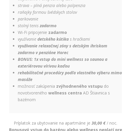
strava – plná penzia alebo polpenzia
raňajky formou švédskych stolov
parkovanie
stolný tenis
zadarmo
Wi-Fi pripojenie
zadarmo
využívanie
detského kútika
s hračkami
využívanie relaxačnej zóny s detským ihriskom
zadarmo v penzióne Horec
BONUS: 1x vstup do mini wellness so saunou a
exteriérovou vírivou kaďou
rehabilitačné procedúry podľa vlastného výberu mimo
masáže
možnosť zakúpenia
zvýhodneného vstupu
do
novotvoreného
wellness centra
AD Štiavnica s
bazénom
Príplatok za ubytovanie na apartmáne je
30,00 €
/ noc.
Bonusový vstup do bazénu alebo wellness neplatí pre