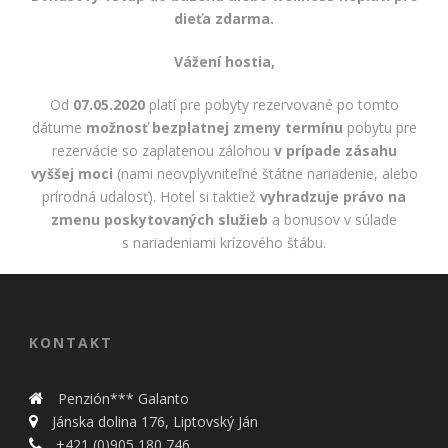
dieťa zdarma.
Vážení hostia,
Od
07.05.2020
platí pre pobyty rezervované po tomto
dátume
možnosť bezplatnej zmeny termínu
pobytu pre
rezervácie so zaplatenou zálohou
v prípade zásahu
vyššej moci
(nami neovplyvniteľné štátne nariadenie, alebo
prírodná udalosť). Hotel si taktiež
vyhradzuje právo na
zmenu poskytovaných služieb
a bonusov v súlade
s nariadeniami krízového štábu.
KONTAKT
Penzión*** Galanto
Jánska dolina 176, Liptovský Ján
+421 (0)905 180 746