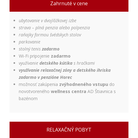
Zahrnuté v cene
Používateľská
spokojnosť
Aby naša
ubytovanie v dvojlôžkovej izbe
stránka počas
strava – plná penzia alebo polpenzia
vašej návštevy
raňajky formou švédskych stolov
fungovala čo
parkovanie
najlepšie. Ak
tieto súbory
stolný tenis
zadarmo
cookie
Wi-Fi pripojenie
zadarmo
odmietnete,
využívanie
detského kútika
s hračkami
niektoré
využívanie relaxačnej zóny a detského ihriska
funkcie z
zadarmo v penzióne Horec
webovej
stránky
možnosť zakúpenia
zvýhodneného vstupu
do
zmiznú.
novotvoreného
wellness centra
AD Štiavnica s
bazénom
Marketing
Používame
marketingové
cookies na
RELAXAČNÝ POBYT
zobrazovanie