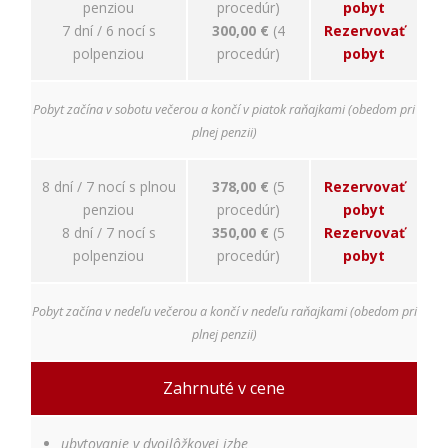
penziou
procedúr)
pobyt
7 dní / 6 nocí s
300,00 €
(4
Rezervovať
polpenziou
procedúr)
pobyt
Pobyt začína v sobotu večerou a končí v piatok raňajkami (obedom pri
plnej penzii)
8 dní / 7 nocí s plnou
378,00 €
(5
Rezervovať
penziou
procedúr)
pobyt
8 dní / 7 nocí s
350,00 €
(5
Rezervovať
polpenziou
procedúr)
pobyt
Pobyt začína v nedeľu večerou a končí v nedeľu raňajkami (obedom pri
plnej penzii)
Zahrnuté v cene
ubytovanie v dvojlôžkovej izbe