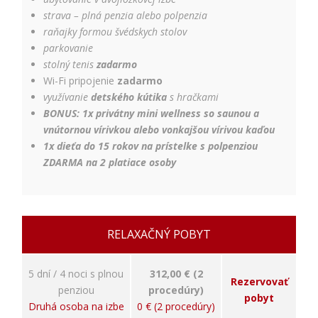
úspešnosti našich
reklamných
strava – plná penzia alebo polpenzia
kampaní. Tieto
raňajky formou švédskych stolov
cookies môžu byť
parkovanie
nastavené aj
stolný tenis
zadarmo
partnermi, ako je
Wi-Fi pripojenie
zadarmo
Google. Účel:
zobrazovanie
využívanie
detského kútika
s hračkami
personalizovaných
BONUS:
1x privátny mini wellness so saunou a
reklám; Právny
vnútornou vírivkou alebo vonkajšou vírivou kaďou
základ: súhlas
1x dieťa do 15 rokov na prístelke s polpenziou
návštevníka
ZDARMA na 2 platiace osoby
RELAXAČNÝ POBYT
5 dní / 4 noci s plnou
312,00 € (2
Rezervovať
penziou
procedúry)
pobyt
Druhá osoba na izbe
0 € (2 procedúry)