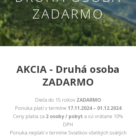
ZADARMO
AKCIA - Druhá osoba
Nevyhnutné
ZADARMO
Tieto cookies
sú
nevyhnutné
pre správne
Dieťa do 15 rokov
ZADARMO
fungovanie
Ponuka platí v termíne
17.11.2024 – 01.12.2024
našej webovej
stránky.
Ceny platia za
2 osoby / pobyt
a sú vrátane 10%
Zahŕňajú
DPH
napríklad
prihlásenie,
Ponuka neplatí v termíne Sviatkov všetkých svätých