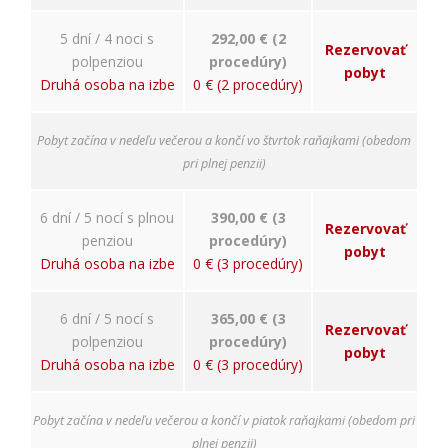
5 dní / 4 noci s
292,00 € (2
Rezervovať
polpenziou
procedúry)
pobyt
Druhá osoba na izbe
0 € (2 procedúry)
Pobyt začína v nedeľu večerou a končí vo štvrtok raňajkami (obedom
pri plnej penzii)
6 dní / 5 nocí s plnou
390,00 € (3
Rezervovať
penziou
procedúry)
pobyt
Druhá osoba na izbe
0 € (3 procedúry)
6 dní / 5 nocí s
365,00 € (3
Rezervovať
polpenziou
procedúry)
pobyt
Druhá osoba na izbe
0 € (3 procedúry)
Pobyt začína v nedeľu večerou a končí v piatok raňajkami (obedom pri
plnej penzii)