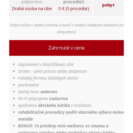
polpenziou
procedúr)
pobyt
Druhá osoba na izbe
0 € (5 procedúr)
Pobyt začína v nedeľu večerou a končí v nedeľu raňajkami (obedom pri
plnej penzii)
Zahrnuté v cene
ubytovanie v dvojlôžkovej izbe
strava – plná penzia alebo polpenzia
raňajky formou švédskych stolov
parkovanie
stolný tenis
zadarmo
Wi-Fi pripojenie
zadarmo
využívanie
detského kútika
s hračkami
rehabilitačné procedúry podľa vlastného výberu mimo
masáže
BONUS:
1x privátny mini wellness so saunou a
vnútornou vírivkou alebo vonkajšou vírivou kaďou