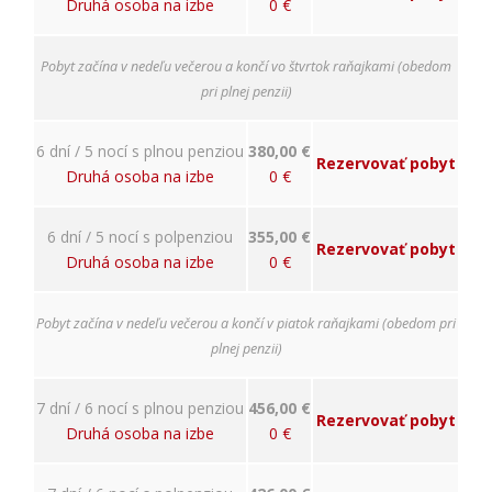
ako
Druhá osoba na izbe
0 €
návštevníci
používajú
našu stránku,
Pobyt začína v nedeľu večerou a končí vo štvrtok raňajkami (obedom
aby sme ju
pri plnej penzii)
mohli
zlepšovať.
Tieto
6 dní / 5 nocí s plnou penziou
380,00 €
Rezervovať pobyt
cookies
Druhá osoba na izbe
0 €
zhromažďujú
informácie
anonymne.
6 dní / 5 nocí s polpenziou
355,00 €
Rezervovať pobyt
Účel: analýza
Druhá osoba na izbe
0 €
návštevnosti,
vylepšenie
obsahu;
Pobyt začína v nedeľu večerou a končí v piatok raňajkami (obedom pri
Právny
plnej penzii)
základ:
súhlas
návštevníka
7 dní / 6 nocí s plnou penziou
456,00 €
Rezervovať pobyt
Druhá osoba na izbe
0 €
Používateľská