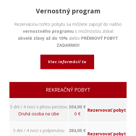
bezpečnostné
nastavenia
Vernostný program
alebo
predvyplnenie
formulárov.
Rezerváciou tohto pobytu sa môžete zapojiť do nášho
Bez týchto
vernostného programu
s možnosťou získať
cookies by
skvelé zľavy až do 10%
alebo
PRÉMIOVÝ POBYT
stránka
ZADARMO!
nemohla
správne
fungovať. Účel:
Viac informácií tu
zaistenie
funkčnosti
webu; Právny
základ:
oprávnený
REKREAČNÝ POBYT
záujem
5 dní / 4 noci s plnou penziou
304,00 €
Rezervovať pobyt
Štatistiky
Druhá osoba na izbe
0 €
Pomáhajú
nám
5 dní / 4 noci s polpenziou
284,00 €
porozumieť,
Rezervovať pobyt