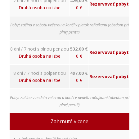
spokojnosť
7 dní / 6 nocí s polpenziou
426,00 €
Rezervovať pobyt
Aby naša
Druhá osoba na izbe
0 €
stránka počas
vašej návštevy
fungovala čo
Pobyt začína v sobotu večerou a končí v piatok raňajkami (obedom pri
najlepšie. Ak
plnej penzii)
tieto súbory
cookie
odmietnete,
8 dní / 7 nocí s plnou penziou
532,00 €
Rezervovať pobyt
niektoré
Druhá osoba na izbe
0 €
funkcie z
webovej
stránky
8 dní / 7 nocí s polpenziou
497,00 €
Rezervovať pobyt
zmiznú.
Druhá osoba na izbe
0 €
Marketing
Pobyt začína v nedeľu večerou a končí v nedeľu raňajkami (obedom pri
Používame
plnej penzii)
marketingové
cookies na
Zahrnuté v cene
zobrazovanie
relevantnej
reklamy a meranie
ubytovanie v dvojlôžkovej izbe