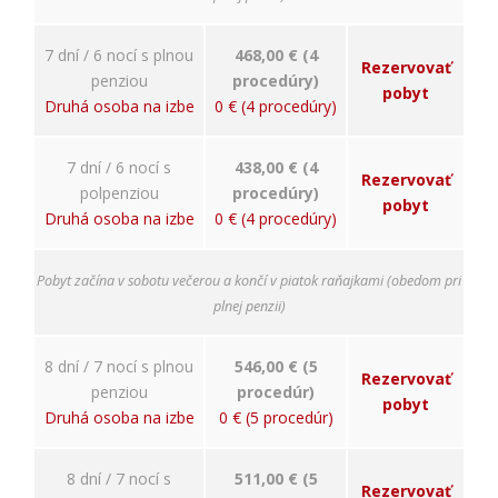
7 dní / 6 nocí s plnou
468,00 € (4
Rezervovať
penziou
procedúry)
pobyt
Druhá osoba na izbe
0 € (4 procedúry)
7 dní / 6 nocí s
438,00 € (4
Rezervovať
polpenziou
procedúry)
pobyt
Druhá osoba na izbe
0 € (4 procedúry)
Pobyt začína v sobotu večerou a končí v piatok raňajkami (obedom pri
plnej penzii)
8 dní / 7 nocí s plnou
546,00 € (5
Rezervovať
penziou
procedúr)
pobyt
Druhá osoba na izbe
0 € (5 procedúr)
8 dní / 7 nocí s
511,00 € (5
Rezervovať