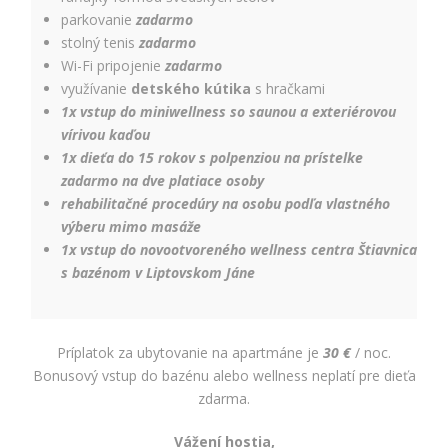
parkovanie
zadarmo
stolný tenis
zadarmo
Wi-Fi pripojenie
zadarmo
využívanie
detského kútika
s hračkami
1x vstup do miniwellness so saunou a exteriérovou
vírivou kaďou
1x dieťa do 15 rokov s polpenziou na prístelke
zadarmo na dve platiace osoby
rehabilitačné procedúry na osobu podľa vlastného
výberu mimo masáže
1x vstup do novootvoreného wellness centra Štiavnica
s bazénom v Liptovskom Jáne
Príplatok za ubytovanie na apartmáne je
30 €
/ noc.
Bonusový vstup do bazénu alebo wellness neplatí pre dieťa
zdarma.
Vážení hostia,