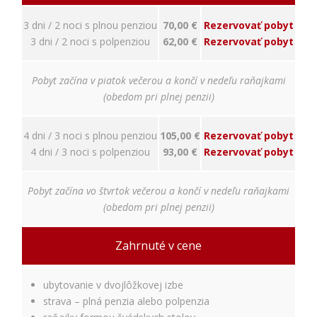
nám
porozumieť,
3 dni / 2 noci s plnou penziou
70,00 €
Rezervovať pobyt
ako
3 dni / 2 noci s polpenziou
62,00 €
Rezervovať pobyt
návštevníci
používajú
našu stránku,
Pobyt začína v piatok večerou a končí v nedeľu raňajkami
aby sme ju
(obedom pri plnej penzii)
mohli
zlepšovať.
Tieto
4 dni / 3 noci s plnou penziou
105,00 €
Rezervovať pobyt
cookies
zhromažďujú
4 dni / 3 noci s polpenziou
93,00 €
Rezervovať pobyt
informácie
anonymne.
Pobyt začína vo štvrtok večerou a končí v nedeľu raňajkami
Účel: analýza
návštevnosti,
(obedom pri plnej penzii)
vylepšenie
obsahu;
Zahrnuté v cene
Právny
základ:
súhlas
ubytovanie v dvojlôžkovej izbe
návštevníka
strava – plná penzia alebo polpenzia