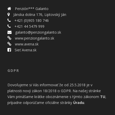
Penzión*** Galanto
Jánska dolina 176, Liptovský Ján
+421 (0)905 180 746
+421 44 5479 999
galanto@penziongalanto.sk
www.penziongalanto.sk
www.avena.sk
Sieť Avena.sk
GDPR
Dovoľujeme si Vás informovať že od 25.5.2018 je v
platnosti nový zákon 18/2018 o GDPR. Na našej stránke
Vám prinášame krátke oboznámenie s týmto zákonom
TU
,
prípadne odporúčame oficiálne stránky
Úradu
.