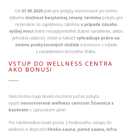
Od
07.05.2020
platí pre pobyty rezervované po tomto
dátume
možnosť bezplatnej zmeny termínu
pobytu pre
rezervácie so zaplatenou zálohou
v prípade zásahu
vyššej moci
(nami neovplyvniteľné štátne nariadenie, alebo
prírodná udalosť). Hotel si taktiež
vyhradzuje právo na
zmenu poskytovaných služieb
a bonusov v súlade
s nariadeniami krízového štábu.
VSTUP DO WELLNESS CENTRA
AKO BONUS!
Naši hostia majú skvelú možnosť počas pobytu
využiť
novootvorené wellness centrum Štiavnica
s
bazénom
v Liptovskom Jáne!
Pre návštevníkov bude počas 2 hodinového vstupu do
wellness k dispozícii
Fínska sauna, parná sauna, infra