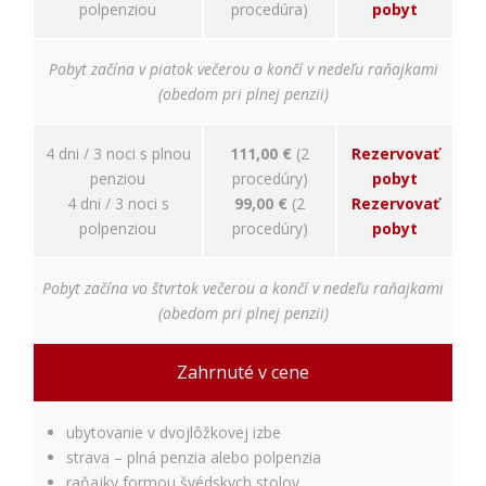
relevantnej
polpenziou
procedúra)
pobyt
reklamy a meranie
úspešnosti našich
reklamných
Pobyt začína v piatok večerou a končí v nedeľu raňajkami
kampaní. Tieto
(obedom pri plnej penzii)
cookies môžu byť
nastavené aj
partnermi, ako je
4 dni / 3 noci s plnou
111,00 €
(2
Rezervovať
Google. Účel:
penziou
procedúry)
pobyt
zobrazovanie
4 dni / 3 noci s
99,00 €
(2
Rezervovať
personalizovaných
polpenziou
procedúry)
pobyt
reklám; Právny
základ: súhlas
návštevníka
Pobyt začína vo štvrtok večerou a končí v nedeľu raňajkami
(obedom pri plnej penzii)
Zahrnuté v cene
ubytovanie v dvojlôžkovej izbe
strava – plná penzia alebo polpenzia
raňajky formou švédskych stolov