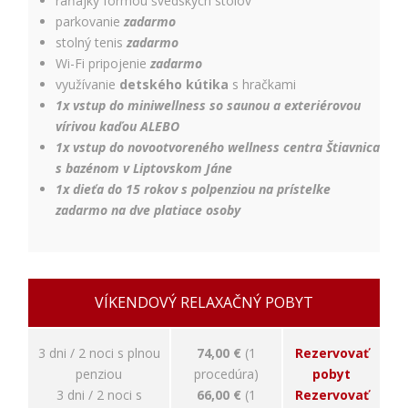
raňajky formou švédskych stolov
Používateľská
parkovanie
zadarmo
spokojnosť
stolný tenis
zadarmo
Aby naša
Wi-Fi pripojenie
zadarmo
stránka počas
využívanie
detského kútika
s hračkami
vašej návštevy
1x vstup do miniwellness so saunou a exteriérovou
fungovala čo
najlepšie. Ak
vírivou kaďou ALEBO
tieto súbory
1x vstup do novootvoreného wellness centra Štiavnica
cookie
s bazénom v Liptovskom Jáne
odmietnete,
1x dieťa do 15 rokov s polpenziou na prístelke
niektoré
zadarmo na dve platiace osoby
funkcie z
webovej
stránky
zmiznú.
VÍKENDOVÝ RELAXAČNÝ POBYT
Marketing
Používame
3 dni / 2 noci s plnou
74,00 €
(1
Rezervovať
marketingové
penziou
procedúra)
pobyt
cookies na
zobrazovanie
3 dni / 2 noci s
66,00 €
(1
Rezervovať