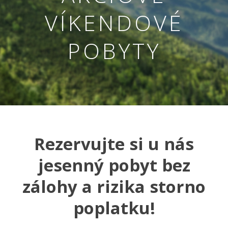
VÍKENDOVÉ
POBYTY
Rezervujte si u nás
Nevyhnutné
Tieto cookies
jesenný pobyt bez
sú
nevyhnutné
zálohy a rizika storno
pre správne
fungovanie
našej webovej
poplatku!
stránky.
Zahŕňajú