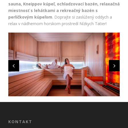
sauna, Kneippov kúpeľ, ochladzovací bazén, relaxačná
miestnosť s lehátkami a rekreačný bazén s
perličkovým kúpeľom
. Doprajte si zaslúžený oddych a
relax v nádhernom horskom prostredí Nízkych Tatier!
KONTAKT