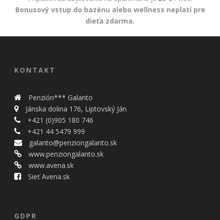
Bonusový vstup do bazénu alebo wellness neplatí pre
dieťa zdarma.
KONTAKT
Penzión*** Galanto
Jánska dolina 176, Liptovský Ján
+421 (0)905 180 746
+421 44 5479 999
galanto@penziongalanto.sk
www.penziongalanto.sk
www.avena.sk
Sieť Avena.sk
GDPR