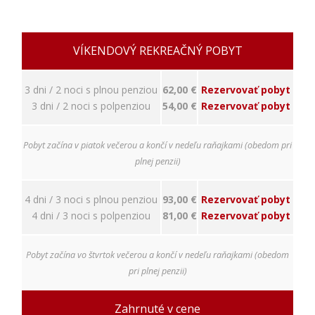
napríklad
prihlásenie,
bezpečnostné
nastavenia
VÍKENDOVÝ REKREAČNÝ POBYT
alebo
predvyplnenie
formulárov.
3 dni / 2 noci s plnou penziou
62,00 €
Rezervovať pobyt
Bez týchto
3 dni / 2 noci s polpenziou
54,00 €
Rezervovať pobyt
cookies by
stránka
nemohla
Pobyt začína v piatok večerou a končí v nedeľu raňajkami (obedom pri
správne
plnej penzii)
fungovať. Účel:
zaistenie
funkčnosti
4 dni / 3 noci s plnou penziou
93,00 €
Rezervovať pobyt
webu; Právny
4 dni / 3 noci s polpenziou
81,00 €
Rezervovať pobyt
základ:
oprávnený
záujem
Pobyt začína vo štvrtok večerou a končí v nedeľu raňajkami (obedom
pri plnej penzii)
Štatistiky
Pomáhajú
Zahrnuté v cene