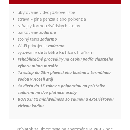
relevantnej
reklamy a meranie
úspešnosti našich
ubytovanie v dvojlôžkovej izbe
reklamných
strava – plná penzia alebo polpenzia
kampaní. Tieto
raňajky formou švédskych stolov
cookies môžu byť
parkovanie
zadarmo
nastavené aj
stolný tenis
zadarmo
partnermi, ako je
Google. Účel:
Wi-Fi pripojenie
zadarmo
zobrazovanie
využívanie
detského kútika
s hračkami
personalizovaných
rehabilitačné procedúry na osobu podľa vlastného
reklám; Právny
výberu mimo masáže
základ: súhlas
1x vstup do 25m plaveckého bazéna s termálnou
návštevníka
vodou v Hoteli Máj
1x dieťa do 15 rokov s polpenziou na prístelke
zadarmo na dve platiace osoby
BONUS: 1x miniwellness so saunou a exteriérovou
vírivou kaďou
Príplatok za ubytovanie na apartmáne je
20 €
/ noc.