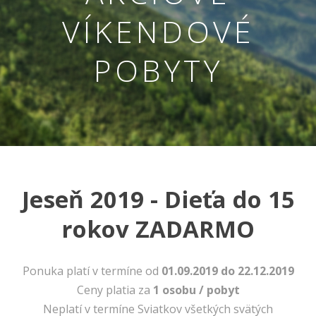
VÍKENDOVÉ
POBYTY
Jeseň 2019 - Dieťa do 15
Nevyhnutné
Tieto cookies
rokov ZADARMO
sú
nevyhnutné
pre správne
fungovanie
Ponuka platí v termíne od
01.09.2019 do 22.12.2019
našej webovej
Ceny platia za
1 osobu / pobyt
stránky.
Zahŕňajú
Neplatí v termíne Sviatkov všetkých svätých