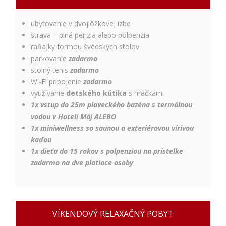
nám
porozumieť,
ako
ubytovanie v dvojlôžkovej izbe
návštevníci
strava – plná penzia alebo polpenzia
používajú
raňajky formou švédskych stolov
našu stránku,
parkovanie
zadarmo
aby sme ju
mohli
stolný tenis
zadarmo
zlepšovať.
Wi-Fi pripojenie
zadarmo
Tieto
využívanie
detského kútika
s hračkami
cookies
1x vstup do 25m plaveckého bazéna s termálnou
zhromažďujú
vodou v Hoteli Máj ALEBO
informácie
anonymne.
1x miniwellness so saunou a exteriérovou vírivou
Účel: analýza
kaďou
návštevnosti,
1x dieťa do 15 rokov s polpenziou na prístelke
vylepšenie
zadarmo na dve platiace osoby
obsahu;
Právny
základ:
súhlas
návštevníka
VÍKENDOVÝ RELAXAČNÝ POBYT