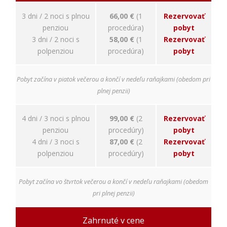
Používateľská
3 dni / 2 noci s plnou
66,00 €
(1
Rezervovať
spokojnosť
penziou
procedúra)
pobyt
Aby naša
3 dni / 2 noci s
58,00 €
(1
Rezervovať
stránka počas
vašej návštevy
polpenziou
procedúra)
pobyt
fungovala čo
najlepšie. Ak
tieto súbory
Pobyt začína v piatok večerou a končí v nedeľu raňajkami (obedom pri
cookie
plnej penzii)
odmietnete,
niektoré
funkcie z
4 dni / 3 noci s plnou
99,00 €
(2
Rezervovať
webovej
penziou
procedúry)
pobyt
stránky
4 dni / 3 noci s
87,00 €
(2
Rezervovať
zmiznú.
polpenziou
procedúry)
pobyt
Marketing
Pobyt začína vo štvrtok večerou a končí v nedeľu raňajkami (obedom
Používame
pri plnej penzii)
marketingové
cookies na
zobrazovanie
Zahrnuté v cene