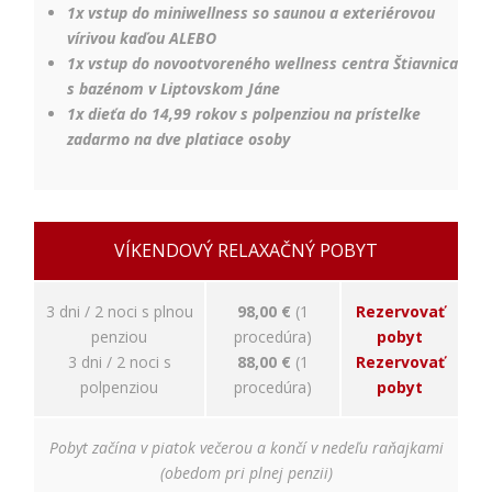
1x vstup do miniwellness so saunou a exteriérovou
Používateľská
vírivou kaďou ALEBO
spokojnosť
1x vstup do novootvoreného wellness centra Štiavnica
Aby naša
stránka počas
s bazénom v Liptovskom Jáne
vašej návštevy
1x dieťa do 14,99 rokov s polpenziou na prístelke
fungovala čo
zadarmo na dve platiace osoby
najlepšie. Ak
tieto súbory
cookie
odmietnete,
niektoré
VÍKENDOVÝ RELAXAČNÝ POBYT
funkcie z
webovej
stránky
3 dni / 2 noci s plnou
98,00 €
(1
Rezervovať
zmiznú.
penziou
procedúra)
pobyt
3 dni / 2 noci s
88,00 €
(1
Rezervovať
polpenziou
procedúra)
pobyt
Marketing
Používame
marketingové
Pobyt začína v piatok večerou a končí v nedeľu raňajkami
cookies na
(obedom pri plnej penzii)
zobrazovanie