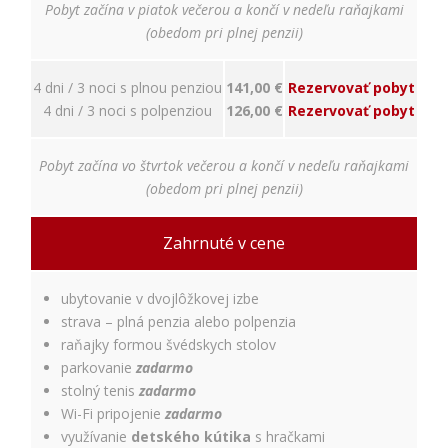
nám
Pobyt začína v piatok večerou a končí v nedeľu raňajkami
porozumieť,
(obedom pri plnej penzii)
ako
návštevníci
používajú
4 dni / 3 noci s plnou penziou
141,00 €
Rezervovať pobyt
našu stránku,
4 dni / 3 noci s polpenziou
126,00 €
Rezervovať pobyt
aby sme ju
mohli
zlepšovať.
Pobyt začína vo štvrtok večerou a končí v nedeľu raňajkami
Tieto
(obedom pri plnej penzii)
cookies
zhromažďujú
informácie
Zahrnuté v cene
anonymne.
Účel: analýza
návštevnosti,
ubytovanie v dvojlôžkovej izbe
vylepšenie
strava – plná penzia alebo polpenzia
obsahu;
raňajky formou švédskych stolov
Právny
základ:
parkovanie
zadarmo
súhlas
stolný tenis
zadarmo
návštevníka
Wi-Fi pripojenie
zadarmo
využívanie
detského kútika
s hračkami