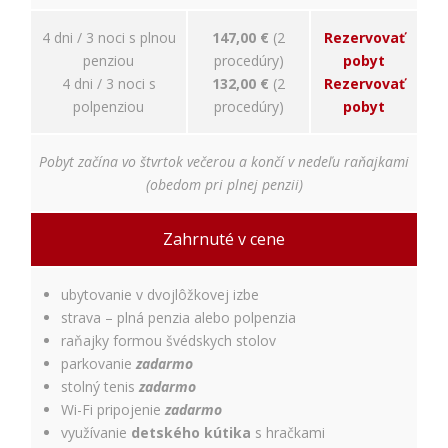
relevantnej
reklamy a meranie
4 dni / 3 noci s plnou
147,00 €
(2
Rezervovať
úspešnosti našich
penziou
procedúry)
pobyt
reklamných
kampaní. Tieto
4 dni / 3 noci s
132,00 €
(2
Rezervovať
cookies môžu byť
polpenziou
procedúry)
pobyt
nastavené aj
partnermi, ako je
Google. Účel:
Pobyt začína vo štvrtok večerou a končí v nedeľu raňajkami
zobrazovanie
(obedom pri plnej penzii)
personalizovaných
reklám; Právny
základ: súhlas
Zahrnuté v cene
návštevníka
ubytovanie v dvojlôžkovej izbe
strava – plná penzia alebo polpenzia
raňajky formou švédskych stolov
parkovanie
zadarmo
stolný tenis
zadarmo
Wi-Fi pripojenie
zadarmo
využívanie
detského kútika
s hračkami