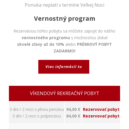
napríklad
Ponuka neplatí v termíne Veľkej Noci
prihlásenie,
bezpečnostné
Vernostný program
nastavenia
alebo
predvyplnenie
Rezerváciou tohto pobytu sa môžete zapojiť do nášho
formulárov.
vernostného programu
s možnosťou získať
Bez týchto
skvelé zľavy až do 10%
alebo
PRÉMIOVÝ POBYT
cookies by
stránka
ZADARMO!
nemohla
správne
Viac informácií tu
fungovať. Účel:
zaistenie
funkčnosti
webu; Právny
základ:
VÍKENDOVÝ REKREAČNÝ POBYT
oprávnený
záujem
3 dni / 2 noci s plnou penziou
94,00 €
Rezervovať pobyt
3 dni / 2 noci s polpenziou
84,00 €
Rezervovať pobyt
Štatistiky
Pomáhajú