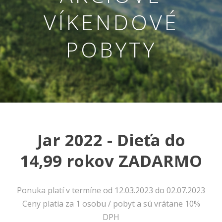
VÍKENDOVÉ
POBYTY
Jar 2022 - Dieťa do
Nevyhnutné
Tieto cookies
14,99 rokov ZADARMO
sú
nevyhnutné
pre správne
fungovanie
Ponuka platí v termíne od 12.03.2023 do 02.07.2023
našej webovej
Ceny platia za 1 osobu / pobyt a sú vrátane 10%
stránky.
Zahŕňajú
DPH