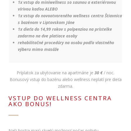
1x vstup do miniwellness so saunou a exteriérovou
vírivou kaďou ALEBO
1x vstup do novootvoreného wellness centra Štiavnica
s bazénom v Liptovskom Jáne
1x dieťa do 14,99 rokov s polpenziou na prístelke
zadarmo na dve platiace osoby
rehabilitačné procedúry na osobu podľa vlastného
výberu mimo masáže
Príplatok za ubytovanie na apartmáne je
30 €
/ noc.
Bonusový vstup do bazénu alebo wellness neplatí pre dieťa
zdarma.
VSTUP DO WELLNESS CENTRA
AKO BONUS!
Naši hostia majú skvelú možnosť počas pobytu