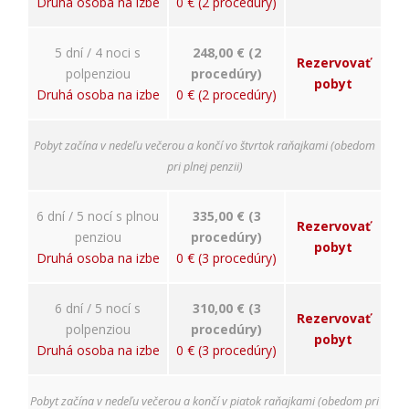
Druhá osoba na izbe
0 € (2 procedúry)
5 dní / 4 noci s
248,00 € (2
Rezervovať
polpenziou
procedúry)
pobyt
Druhá osoba na izbe
0 € (2 procedúry)
Pobyt začína v nedeľu večerou a končí vo štvrtok raňajkami (obedom
pri plnej penzii)
6 dní / 5 nocí s plnou
335,00 € (3
Rezervovať
penziou
procedúry)
pobyt
Druhá osoba na izbe
0 € (3 procedúry)
6 dní / 5 nocí s
310,00 € (3
Rezervovať
polpenziou
procedúry)
pobyt
Druhá osoba na izbe
0 € (3 procedúry)
Pobyt začína v nedeľu večerou a končí v piatok raňajkami (obedom pri