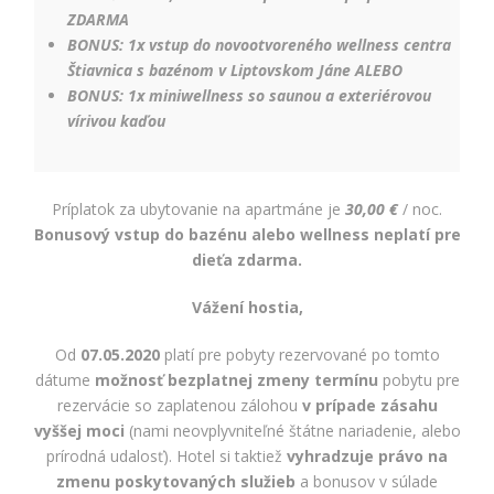
ZDARMA
BONUS: 1
x vstup do novootvoreného wellness centra
Štiavnica s bazénom v Liptovskom Jáne ALEBO
BONUS: 1x miniwellness so saunou a exteriérovou
vírivou kaďou
Príplatok za ubytovanie na apartmáne je
30,00 €
/ noc.
Bonusový vstup do bazénu alebo wellness neplatí pre
dieťa zdarma.
Vážení hostia,
Od
07.05.2020
platí pre pobyty rezervované po tomto
dátume
možnosť bezplatnej zmeny termínu
pobytu pre
rezervácie so zaplatenou zálohou
v prípade zásahu
vyššej moci
(nami neovplyvniteľné štátne nariadenie, alebo
prírodná udalosť). Hotel si taktiež
vyhradzuje právo na
zmenu poskytovaných služieb
a bonusov v súlade