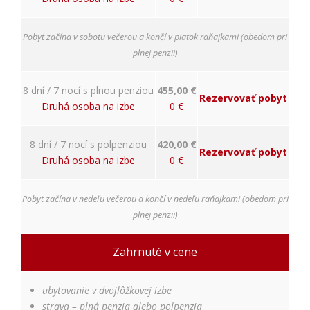
Používateľská
spokojnosť
Pobyt začína v sobotu večerou a končí v piatok raňajkami (obedom pri
Aby naša
plnej penzii)
stránka počas
vašej návštevy
fungovala čo
8 dní / 7 nocí s plnou penziou
455,00 €
najlepšie. Ak
Rezervovať pobyt
Druhá osoba na izbe
0 €
tieto súbory
cookie
odmietnete,
8 dní / 7 nocí s polpenziou
420,00 €
niektoré
Rezervovať pobyt
Druhá osoba na izbe
0 €
funkcie z
webovej
stránky
Pobyt začína v nedeľu večerou a končí v nedeľu raňajkami (obedom pri
zmiznú.
plnej penzii)
Marketing
Zahrnuté v cene
Používame
marketingové
cookies na
ubytovanie v dvojlôžkovej izbe
zobrazovanie
strava – plná penzia alebo polpenzia