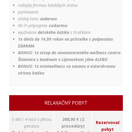
relevantnej
raňajky formou švédskych stolov
reklamy a meranie
parkovanie
úspešnosti našich
reklamných
stolný tenis
zadarmo
kampaní. Tieto
Wi-Fi pripojenie
zadarmo
cookies môžu byť
využívanie
detského kútika
s hračkami
nastavené aj
1x dieťa do 14,99 rokov na prístelke s polpenziou
partnermi, ako je
ZDARMA
Google. Účel:
zobrazovanie
BONUS: 1
x vstup do novootvoreného wellness centra
personalizovaných
Štiavnica s bazénom v Liptovskom Jáne ALEBO
reklám; Právny
BONUS: 1x miniwellness so saunou a exteriérovou
základ: súhlas
vírivou kaďou
návštevníka
RELAXAČNÝ POBYT
5 dní / 4 noci s plnou
268,00 € (2
Rezervovať
penziou
procedúry)
pobyt