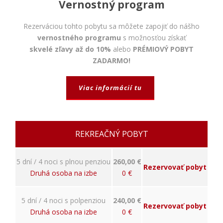
napríklad
Vernostný program
prihlásenie,
bezpečnostné
Rezerváciou tohto pobytu sa môžete zapojiť do nášho
nastavenia
vernostného programu
s možnosťou získať
alebo
skvelé zľavy až do 10%
alebo
PRÉMIOVÝ POBYT
predvyplnenie
formulárov.
ZADARMO!
Bez týchto
cookies by
stránka
Viac informácií tu
nemohla
správne
fungovať. Účel:
zaistenie
REKREAČNÝ POBYT
funkčnosti
webu; Právny
základ:
5 dní / 4 noci s plnou penziou
260,00 €
oprávnený
Rezervovať pobyt
záujem
Druhá osoba na izbe
0 €
5 dní / 4 noci s polpenziou
240,00 €
Štatistiky
Rezervovať pobyt
Druhá osoba na izbe
0 €
Pomáhajú