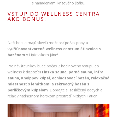
s nariadeniami krízového štábu.
VSTUP DO WELLNESS CENTRA
AKO BONUS!
Naši hostia majú skvelú možnosť počas pobytu
využiť
novootvorené wellness centrum Štiavnica
s
bazénom
v Liptovskom Jáne!
Pre návštevníkov bude počas 2 hodinového vstupu do
wellness k dispozícii
Fínska sauna, parná sauna, infra
sauna, Kneippov kúpeľ, ochladzovací bazén, relaxačná
miestnosť s lehátkami a rekreačný bazén s
perličkovým kúpeľom
. Doprajte si zaslúžený oddych a
relax v nádhernom horskom prostredí Nízkych Tatier!