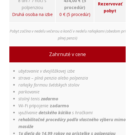
8 dní / 7 nocí s
434,00 € (5
Rezervovať
polpenziou
procedúr)
pobyt
Druhá osoba na izbe
0 € (5 procedúr)
Pobyt začína v nedeľu večerou a končí v nedeľu raňajkami (obedom pri
plnej penzii)
Zahrnuté v cene
ubytovanie v dvojlôžkovej izbe
strava – plná penzia alebo polpenzia
raňajky formou švédskych stolov
parkovanie
stolný tenis
zadarmo
Wi-Fi pripojenie
zadarmo
využívanie
detského kútika
s hračkami
rehabilitačné procedúry podľa vlastného výberu mimo
masáže
1x dieťa do 14,99 rokov na prístelke s polpenziou