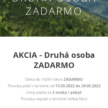
ZADARMO
AKCIA - Druhá osoba
ZADARMO
Nevyhnutné
Tieto cookies
sú
Dieťa do 14,99 rokov
ZADARMO
nevyhnutné
Ponuka platí v termíne od
13.03.2022 do 29.05.2022
pre správne
fungovanie
Ceny platia za
2 osoby / pobyt
našej webovej
Ponuka neplatí v termíne Veľkej Noci
stránky.
Zahŕňajú