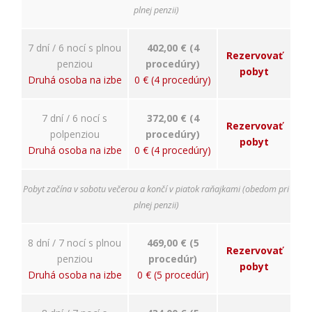
plnej penzii)
7 dní / 6 nocí s plnou
402,00 € (4
Rezervovať
penziou
procedúry)
pobyt
Druhá osoba na izbe
0 € (4 procedúry)
7 dní / 6 nocí s
372,00 € (4
Rezervovať
polpenziou
procedúry)
pobyt
Druhá osoba na izbe
0 € (4 procedúry)
Pobyt začína v sobotu večerou a končí v piatok raňajkami (obedom pri
plnej penzii)
8 dní / 7 nocí s plnou
469,00 € (5
Rezervovať
penziou
procedúr)
pobyt
Druhá osoba na izbe
0 € (5 procedúr)