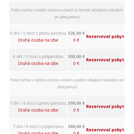
nám
porozumieť,
Pobyt začína v nedeľu večerou a končí vo štvrtok raňajkami (obedom
ako
pri plnej penzii)
návštevníci
používajú
našu stránku,
6 dní / 5 nocí s plnou penziou
325,00 €
aby sme ju
Rezervovať pobyt
Druhá osoba na izbe
0 €
mohli
zlepšovať.
Tieto
6 dní / 5 nocí s polpenziou
300,00 €
cookies
Rezervovať pobyt
Druhá osoba na izbe
0 €
zhromažďujú
informácie
anonymne.
Pobyt začína v nedeľu večerou a končí v piatok raňajkami (obedom pri
Účel: analýza
návštevnosti,
plnej penzii)
vylepšenie
obsahu;
7 dní / 6 nocí s plnou penziou
390,00 €
Právny
Rezervovať pobyt
základ:
Druhá osoba na izbe
0 €
súhlas
návštevníka
7 dní / 6 nocí s polpenziou
360,00 €
Rezervovať pobyt
Druhá osoba na izbe
0 €