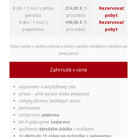
8 dní / 7 nocí s plnou
214,00 €
(5
Rezervovať
penziou
procedúr)
pobyt
8 dní / 7 nocí s
199,00 €
(5
Rezervovať
polpenziou
procedúr)
pobyt
Pobyt začína v nedeľu večerou a končí v nedeľu raňajkami (obedom pri
plnej penzii)
Zahrnuté v cene
ubytovanie v dvojlôžkovej izbe
strava – plná penzia alebo polpenzia
raňajky formou švédskych stolov
parkovanie
stolný tenis
zadarmo
Wi-Fi pripojenie
zadarmo
využívanie
detského kútika
s hračkami
1x dieťa do 15 rokov na prístelke s polpenziou