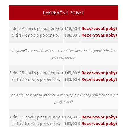
napríklad
prihlásenie,
bezpečnostné
REKREAČNÝ POBYT
nastavenia
alebo
predvyplnenie
5 dní / 4 noci s plnou penziou
116,00 €
Rezervovať pobyt
formulárov.
5 dní / 4 noci s polpenziou
108,00 €
Rezervovať pobyt
Bez týchto
cookies by
stránka
Pobyt začína v nedeľu večerou a končí vo štvrtok raňajkami (obedom
nemohla
pri plnej penzii)
správne
fungovať. Účel:
zaistenie
6 dní / 5 nocí s plnou penziou
145,00 €
Rezervovať pobyt
funkčnosti
6 dní / 5 nocí s polpenziou
135,00 €
Rezervovať pobyt
webu; Právny
základ:
oprávnený
Pobyt začína v nedeľu večerou a končí v piatok raňajkami (obedom pri
záujem
plnej penzii)
Štatistiky
7 dní / 6 nocí s plnou penziou
174,00 €
Rezervovať pobyt
Pomáhajú
7 dní / 6 nocí s polpenziou
162,00 €
Rezervovať pobyt