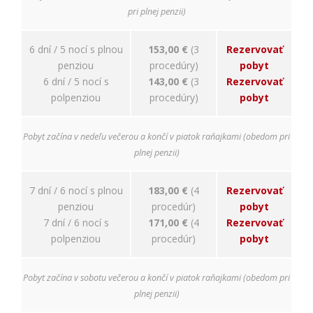
relevantnej
pri plnej penzii)
reklamy a meranie
úspešnosti našich
reklamných
6 dní / 5 nocí s plnou
153,00 €
(3
Rezervovať
kampaní. Tieto
penziou
procedúry)
pobyt
cookies môžu byť
6 dní / 5 nocí s
143,00 €
(3
Rezervovať
nastavené aj
partnermi, ako je
polpenziou
procedúry)
pobyt
Google. Účel:
zobrazovanie
personalizovaných
Pobyt začína v nedeľu večerou a končí v piatok raňajkami (obedom pri
reklám; Právny
plnej penzii)
základ: súhlas
návštevníka
7 dní / 6 nocí s plnou
183,00 €
(4
Rezervovať
penziou
procedúr)
pobyt
7 dní / 6 nocí s
171,00 €
(4
Rezervovať
polpenziou
procedúr)
pobyt
Pobyt začína v sobotu večerou a končí v piatok raňajkami (obedom pri
plnej penzii)