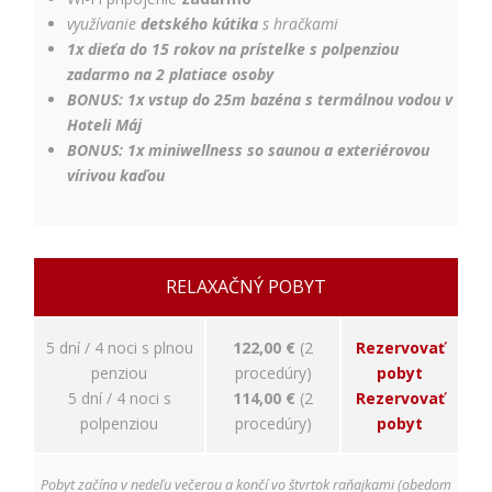
Používateľská
využívanie
detského kútika
s hračkami
spokojnosť
1x dieťa do 15 rokov na prístelke s polpenziou
Aby naša
zadarmo na 2 platiace osoby
stránka počas
BONUS: 1x vstup do 25m bazéna s termálnou vodou v
vašej návštevy
Hoteli Máj
fungovala čo
BONUS: 1x miniwellness so saunou a exteriérovou
najlepšie. Ak
tieto súbory
vírivou kaďou
cookie
odmietnete,
niektoré
funkcie z
webovej
RELAXAČNÝ POBYT
stránky
zmiznú.
5 dní / 4 noci s plnou
122,00 €
(2
Rezervovať
penziou
procedúry)
pobyt
Marketing
5 dní / 4 noci s
114,00 €
(2
Rezervovať
Používame
polpenziou
procedúry)
pobyt
marketingové
cookies na
zobrazovanie
Pobyt začína v nedeľu večerou a končí vo štvrtok raňajkami (obedom