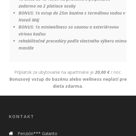
zadarmo na 2 platiace osoby
BONUS: 1x vstup do 25m bazéna s termálnou vodou v
Hoteli Máj
BONUS: 1x miniwellness so saunou a exteriérovou
vírivou kaďou
rehabilitačné procedúry podľa vlastného výberu mimo
masáže
Príplatok za ubytovanie na apartmáne je
20,00 €
/ noc.
Bonusový vstup do bazénu alebo wellness neplatí pre
dieťa zdarma.
KONTAKT
Penzión*** Galanto