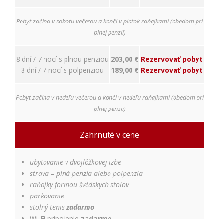
nám
porozumieť,
ako
Pobyt začína v sobotu večerou a končí v piatok raňajkami (obedom pri
návštevníci
plnej penzii)
používajú
našu stránku,
aby sme ju
8 dní / 7 nocí s plnou penziou
203,00 €
Rezervovať pobyt
mohli
8 dní / 7 nocí s polpenziou
189,00 €
Rezervovať pobyt
zlepšovať.
Tieto
cookies
Pobyt začína v nedeľu večerou a končí v nedeľu raňajkami (obedom pri
zhromažďujú
plnej penzii)
informácie
anonymne.
Účel: analýza
Zahrnuté v cene
návštevnosti,
vylepšenie
obsahu;
ubytovanie v dvojlôžkovej izbe
Právny
strava – plná penzia alebo polpenzia
základ:
raňajky formou švédskych stolov
súhlas
parkovanie
návštevníka
stolný tenis
zadarmo
Wi-Fi pripojenie
zadarmo